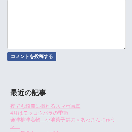
最近の記事
夜でも綺麗に撮れるスマホ写真
4月はモッコウバラの季節
会津柳津名物 小池菓子舗の＜あわまんじゅう
＞