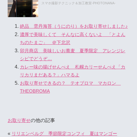
スマホ撮影テクニック＆加工教室-PHOTONANA-
絶品 雲丹海苔（うにのり）をお取り寄せしました♪
濃厚で美味しくて そんなに高くないよ 「とよん
ちのたまご」 ＠下北沢
卯月商店 美味しいお蕎麦 夏季限定 アレンジレ
シピでどうぞ…
カレー味の揚げせんべえ 札幌カリーせんべえ「カ
リカリまだある？」ハマるよ
お取り寄せできるの？ テオブロマ マカロン
THEOBROMA
の他の記事
お取り寄せ
«
リリエンベルグ 季節限定コンフィ 夏はマンゴー