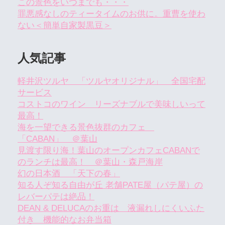
この景色をいつまでも・・・
罪悪感なしのティータイムのお供に。重曹を使わ
ない＜簡単自家製黒豆＞
人気記事
軽井沢ツルヤ 「ツルヤオリジナル」 全国宅配
サービス
コストコのワイン リーズナブルで美味しいって
最高！
海を一望できる景色抜群のカフェ
「CABAN」 ＠葉山
見渡す限り海！葉山のオープンカフェCABANで
のランチは最高！ ＠葉山・森戸海岸
幻の日本酒 「天下の春」
知る人ぞ知る自由が丘 老舗PATE屋（パテ屋）の
レバーパテは絶品！
DEAN & DELUCAのお重は 液漏れしにくいふた
付き 機能的なお弁当箱