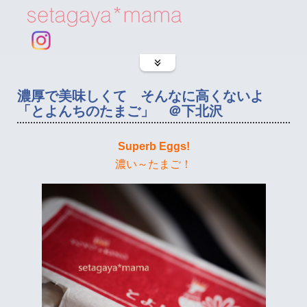
濃厚で美味しくて そんなに高くないよ
「とよんちのたまご」 ＠下北沢
Superb Eggs!
濃い～たまご！