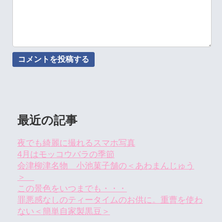
最近の記事
夜でも綺麗に撮れるスマホ写真
4月はモッコウバラの季節
会津柳津名物 小池菓子舗の＜あわまんじゅう
＞
この景色をいつまでも・・・
罪悪感なしのティータイムのお供に。重曹を使わ
ない＜簡単自家製黒豆＞