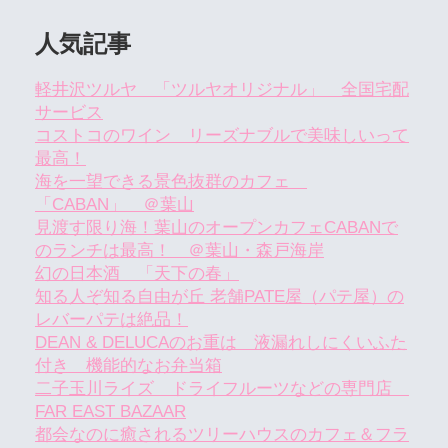
人気記事
軽井沢ツルヤ 「ツルヤオリジナル」 全国宅配
サービス
コストコのワイン リーズナブルで美味しいって
最高！
海を一望できる景色抜群のカフェ
「CABAN」 ＠葉山
見渡す限り海！葉山のオープンカフェCABANで
のランチは最高！ ＠葉山・森戸海岸
幻の日本酒 「天下の春」
知る人ぞ知る自由が丘 老舗PATE屋（パテ屋）の
レバーパテは絶品！
DEAN & DELUCAのお重は 液漏れしにくいふた
付き 機能的なお弁当箱
二子玉川ライズ ドライフルーツなどの専門店
FAR EAST BAZAAR
都会なのに癒されるツリーハウスのカフェ＆フラ