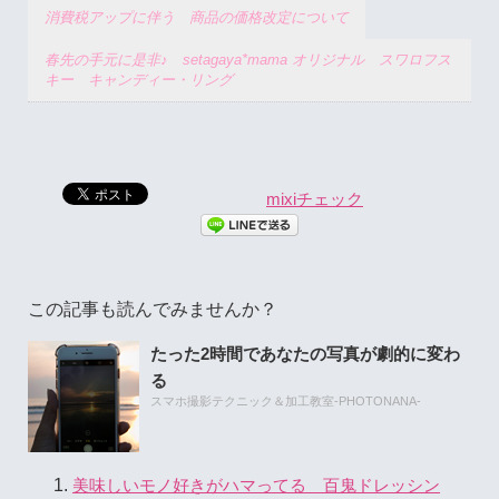
消費税アップに伴う 商品の価格改定について
春先の手元に是非♪ setagaya*mama オリジナル スワロフス
キー キャンディー・リング
mixiチェック
この記事も読んでみませんか？
たった2時間であなたの写真が劇的に変わ
る
スマホ撮影テクニック＆加工教室-PHOTONANA-
美味しいモノ好きがハマってる 百鬼ドレッシン