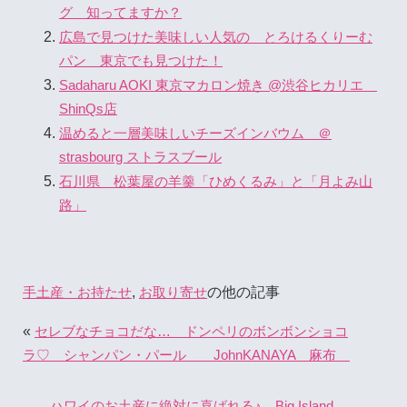
グ 知ってますか？
広島で見つけた美味しい人気の とろけるくりーむ
パン 東京でも見つけた！
Sadaharu AOKI 東京マカロン焼き @渋谷ヒカリエ
ShinQs店
温めると一層美味しいチーズインバウム ＠
strasbourg ストラスブール
石川県 松葉屋の羊羹「ひめくるみ」と「月よみ山
路」
,
の他の記事
手土産・お持たせ
お取り寄せ
«
セレブなチョコだな… ドンペリのボンボンショコ
ラ♡ シャンパン・パール JohnKANAYA 麻布
ハワイのお土産に絶対に喜ばれる♪ Big Island