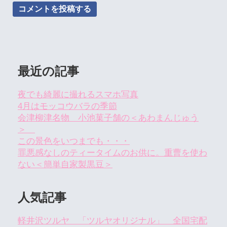
最近の記事
夜でも綺麗に撮れるスマホ写真
4月はモッコウバラの季節
会津柳津名物 小池菓子舗の＜あわまんじゅう
＞
この景色をいつまでも・・・
罪悪感なしのティータイムのお供に。重曹を使わ
ない＜簡単自家製黒豆＞
人気記事
軽井沢ツルヤ 「ツルヤオリジナル」 全国宅配