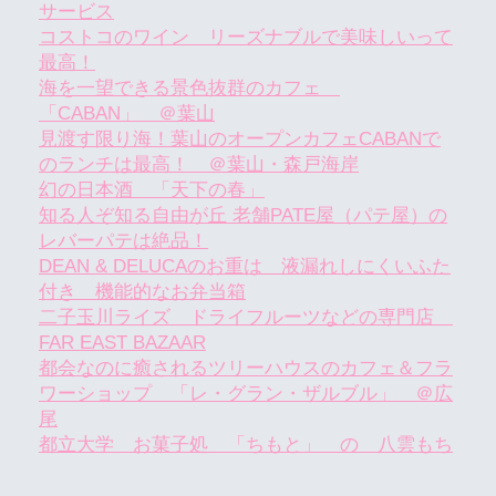
サービス
コストコのワイン リーズナブルで美味しいって
最高！
海を一望できる景色抜群のカフェ
「CABAN」 ＠葉山
見渡す限り海！葉山のオープンカフェCABANで
のランチは最高！ ＠葉山・森戸海岸
幻の日本酒 「天下の春」
知る人ぞ知る自由が丘 老舗PATE屋（パテ屋）の
レバーパテは絶品！
DEAN & DELUCAのお重は 液漏れしにくいふた
付き 機能的なお弁当箱
二子玉川ライズ ドライフルーツなどの専門店
FAR EAST BAZAAR
都会なのに癒されるツリーハウスのカフェ＆フラ
ワーショップ 「レ・グラン・ザルブル」 ＠広
尾
都立大学 お菓子処 「ちもと」 の 八雲もち