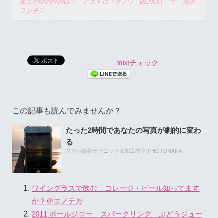
東京の中のPARIS！ ビストロ「ブノワ」BENOIT で 贅沢
ランチ♡
mixiチェック
この記事も読んでみませんか？
たった2時間であなたの写真が劇的に変わ
る
スマホ撮影テクニック＆加工教室-PHOTONANA-
ワイングラスで飲む コレージ・ビール知ってます
か？＠エノテカ
2011 ポールジロー スパークリング ぶどうジュー