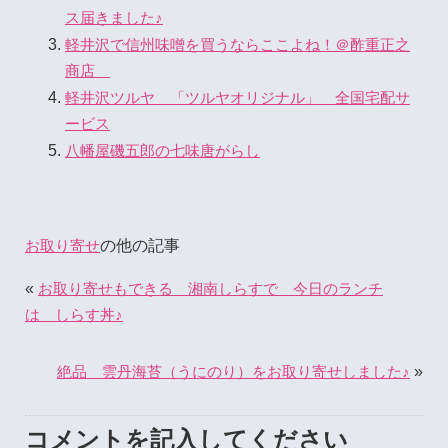
ス届きました♪
軽井沢で信州味噌を買うならここよね！＠酢重正之
商店
軽井沢ツルヤ 「ツルヤオリジナル」 全国宅配サ
ービス
八幡屋磯五郎の七味唐がらし
の他の記事
お取り寄せ
«
お取り寄せもできる 湘南しらすで 今日のランチ
は しらす丼♪
»
絶品 雲丹海苔（うにのり）をお取り寄せしました♪
コメントを記入してください