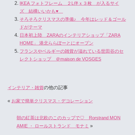
IKEA フォトフレーム ２L伴ｘ３枚 が入るサイ
ズ 結構いいかも♥
そろそろクリスマスの準備♪ 今年はレッド＆ゴール
ドがテーマ
日本初上陸 ZARAのインテリアショップ「ZARA
HOME」 港北ららぽーとにオープン
フランスやベルギーの雑貨が溢れている世田谷のセ
レクトショップ ＠maison de VOSGES
の他の記事
インテリア・雑貨
«
お家で簡単クリスマス・デコレーション
朝の紅茶は北欧のこのカップで♡ Rorstrand MON
»
AMIE ・ ロールストランド モナミ