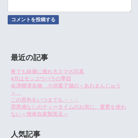
最近の記事
夜でも綺麗に撮れるスマホ写真
4月はモッコウバラの季節
会津柳津名物 小池菓子舗の＜あわまんじゅう
＞
この景色をいつまでも・・・
罪悪感なしのティータイムのお供に。重曹を使わ
ない＜簡単自家製黒豆＞
人気記事