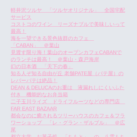
軽井沢ツルヤ 「ツルヤオリジナル」 全国宅配
サービス
コストコのワイン リーズナブルで美味しいって
最高！
海を一望できる景色抜群のカフェ
「CABAN」 ＠葉山
見渡す限り海！葉山のオープンカフェCABANで
のランチは最高！ ＠葉山・森戸海岸
幻の日本酒 「天下の春」
知る人ぞ知る自由が丘 老舗PATE屋（パテ屋）の
レバーパテは絶品！
DEAN & DELUCAのお重は 液漏れしにくいふた
付き 機能的なお弁当箱
二子玉川ライズ ドライフルーツなどの専門店
FAR EAST BAZAAR
都会なのに癒されるツリーハウスのカフェ＆フラ
ワーショップ 「レ・グラン・ザルブル」 ＠広
尾
都立大学 お菓子処 「ちもと」 の 八雲もち