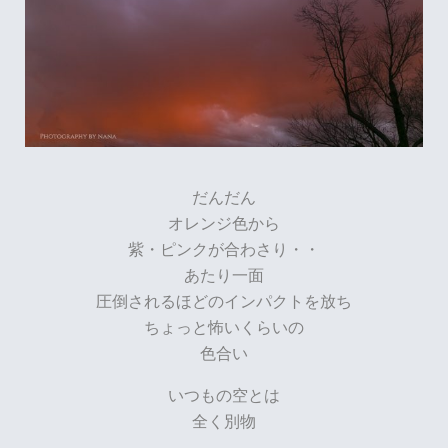
だんだん
オレンジ色から
紫・ピンクが合わさり・・
あたり一面
圧倒されるほどのインパクトを放ち
ちょっと怖いくらいの
色合い
いつもの空とは
全く別物