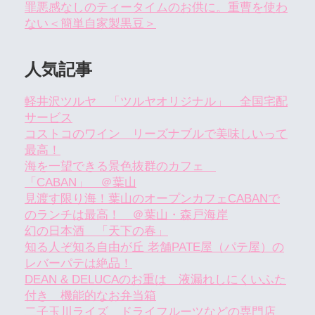
罪悪感なしのティータイムのお供に。重曹を使わ
ない＜簡単自家製黒豆＞
人気記事
軽井沢ツルヤ 「ツルヤオリジナル」 全国宅配
サービス
コストコのワイン リーズナブルで美味しいって
最高！
海を一望できる景色抜群のカフェ
「CABAN」 ＠葉山
見渡す限り海！葉山のオープンカフェCABANで
のランチは最高！ ＠葉山・森戸海岸
幻の日本酒 「天下の春」
知る人ぞ知る自由が丘 老舗PATE屋（パテ屋）の
レバーパテは絶品！
DEAN & DELUCAのお重は 液漏れしにくいふた
付き 機能的なお弁当箱
二子玉川ライズ ドライフルーツなどの専門店