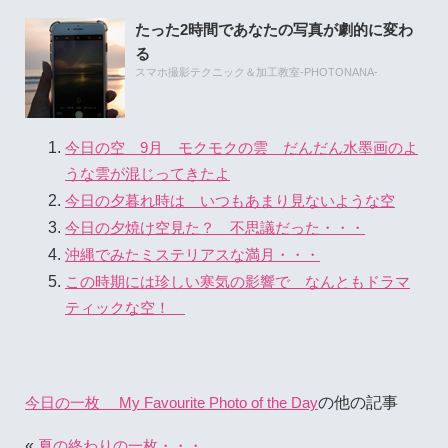
たった2時間であなたの写真が劇的に変わ
る
スマホ撮影テクニック＆加工教室-PHOTONANA-
今日の空 9月 モクモクの雲 だんだん水墨画のよ
うな雲が混じってきたよ
今日の夕暮れ時は いつもあまり見ないような空
今日の夕焼け空見た？ 不思議だった・・・
沖縄でみたミステリアスな満月・・・
この時期には珍しい寒気の影響で なんともドラマ
ティックな空！
の他の記事
今日の一枚 My Favourite Photo of the Day
«
夏の終わりの一枚・・・