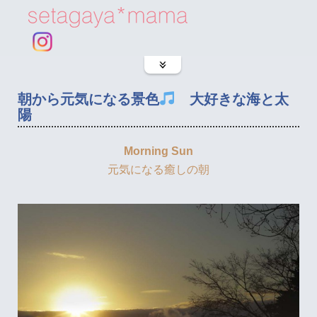
朝から元気になる景色
大好きな海と太
陽
Morning Sun
元気になる癒しの朝