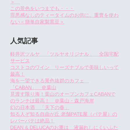
＞
この景色をいつまでも・・・
罪悪感なしのティータイムのお供に。重曹を使わ
ない＜簡単自家製黒豆＞
人気記事
軽井沢ツルヤ 「ツルヤオリジナル」 全国宅配
サービス
コストコのワイン リーズナブルで美味しいって
最高！
海を一望できる景色抜群のカフェ
「CABAN」 ＠葉山
見渡す限り海！葉山のオープンカフェCABANで
のランチは最高！ ＠葉山・森戸海岸
幻の日本酒 「天下の春」
知る人ぞ知る自由が丘 老舗PATE屋（パテ屋）の
レバーパテは絶品！
DEAN & DELUCAのお重は 液漏れしにくいふた