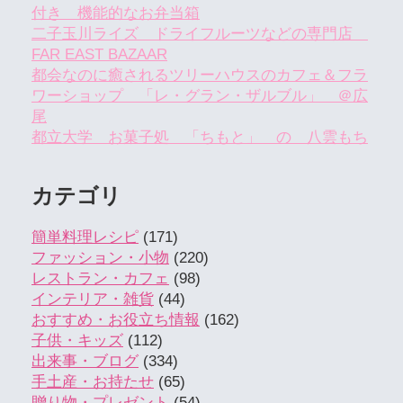
付き 機能的なお弁当箱
二子玉川ライズ ドライフルーツなどの専門店
FAR EAST BAZAAR
都会なのに癒されるツリーハウスのカフェ＆フラ
ワーショップ 「レ・グラン・ザルブル」 ＠広
尾
都立大学 お菓子処 「ちもと」 の 八雲もち
カテゴリ
簡単料理レシピ
(171)
ファッション・小物
(220)
レストラン・カフェ
(98)
インテリア・雑貨
(44)
おすすめ・お役立ち情報
(162)
子供・キッズ
(112)
出来事・ブログ
(334)
手土産・お持たせ
(65)
贈り物・プレゼント
(54)