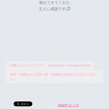
連れてきてくれた
主人に感謝です
手織りふんわりマフラー teori gnome x setagaya*mama
伊豆・河津はひと足早い春 河津桜の見頃はまだまだこれか
ら！
mixiチェック