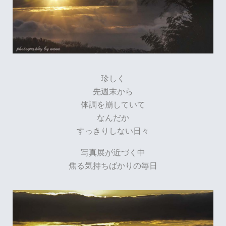
珍しく
先週末から
体調を崩していて
なんだか
すっきりしない日々
写真展が近づく中
焦る気持ちばかりの毎日