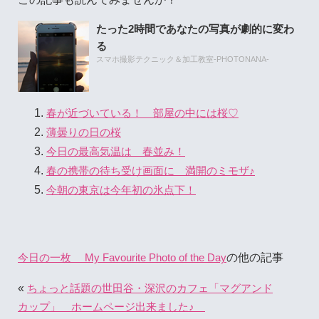
たった2時間であなたの写真が劇的に変わ
る
スマホ撮影テクニック＆加工教室-PHOTONANA-
春が近づいている！ 部屋の中には桜♡
薄曇りの日の桜
今日の最高気温は 春並み！
春の携帯の待ち受け画面に 満開のミモザ♪
今朝の東京は今年初の氷点下！
の他の記事
今日の一枚 My Favourite Photo of the Day
«
ちょっと話題の世田谷・深沢のカフェ「マグアンド
カップ」 ホームページ出来ました♪