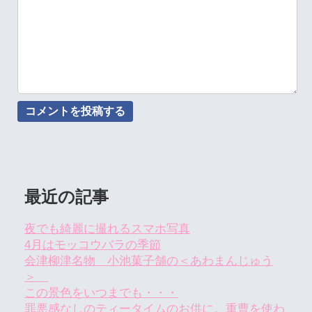
最近の記事
夜でも綺麗に撮れるスマホ写真
4月はモッコウバラの季節
会津柳津名物 小池菓子舗の＜あわまんじゅう
＞
この景色をいつまでも・・・
罪悪感なしのティータイムのお供に。重曹を使わ