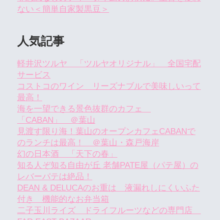
ない＜簡単自家製黒豆＞
人気記事
軽井沢ツルヤ 「ツルヤオリジナル」 全国宅配
サービス
コストコのワイン リーズナブルで美味しいって
最高！
海を一望できる景色抜群のカフェ
「CABAN」 ＠葉山
見渡す限り海！葉山のオープンカフェCABANで
のランチは最高！ ＠葉山・森戸海岸
幻の日本酒 「天下の春」
知る人ぞ知る自由が丘 老舗PATE屋（パテ屋）の
レバーパテは絶品！
DEAN & DELUCAのお重は 液漏れしにくいふた
付き 機能的なお弁当箱
二子玉川ライズ ドライフルーツなどの専門店