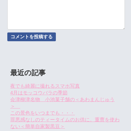
最近の記事
夜でも綺麗に撮れるスマホ写真
4月はモッコウバラの季節
会津柳津名物 小池菓子舗の＜あわまんじゅう
＞
この景色をいつまでも・・・
罪悪感なしのティータイムのお供に。重曹を使わ
ない＜簡単自家製黒豆＞