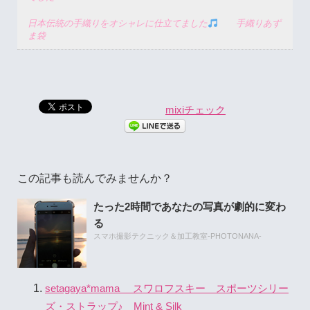
日本伝統の手織りをオシャレに仕立てました
手織りあず
ま袋
mixiチェック
この記事も読んでみませんか？
たった2時間であなたの写真が劇的に変わ
る
スマホ撮影テクニック＆加工教室-PHOTONANA-
setagaya*mama スワロフスキー スポーツシリー
ズ・ストラップ♪ Mint & Silk