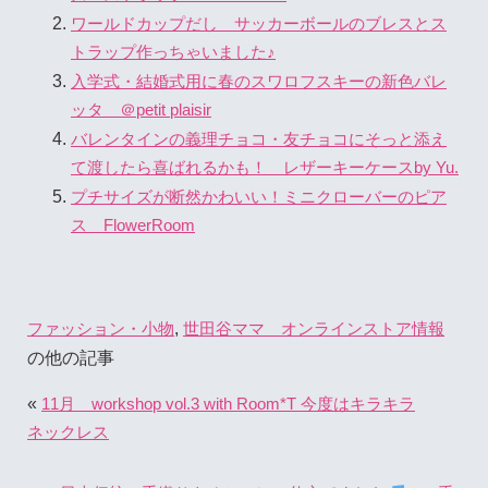
ワールドカップだし サッカーボールのブレスとス
トラップ作っちゃいました♪
入学式・結婚式用に春のスワロフスキーの新色バレ
ッタ ＠petit plaisir
バレンタインの義理チョコ・友チョコにそっと添え
て渡したら喜ばれるかも！ レザーキーケースby Yu.
プチサイズが断然かわいい！ミニクローバーのピア
ス FlowerRoom
,
ファッション・小物
世田谷ママ オンラインストア情報
の他の記事
«
11月 workshop vol.3 with Room*T 今度はキラキラ
ネックレス