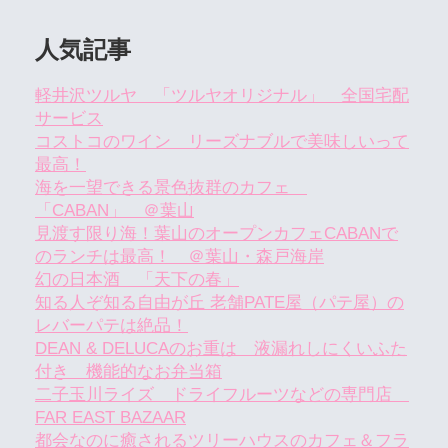
人気記事
軽井沢ツルヤ 「ツルヤオリジナル」 全国宅配
サービス
コストコのワイン リーズナブルで美味しいって
最高！
海を一望できる景色抜群のカフェ
「CABAN」 ＠葉山
見渡す限り海！葉山のオープンカフェCABANで
のランチは最高！ ＠葉山・森戸海岸
幻の日本酒 「天下の春」
知る人ぞ知る自由が丘 老舗PATE屋（パテ屋）の
レバーパテは絶品！
DEAN & DELUCAのお重は 液漏れしにくいふた
付き 機能的なお弁当箱
二子玉川ライズ ドライフルーツなどの専門店
FAR EAST BAZAAR
都会なのに癒されるツリーハウスのカフェ＆フラ