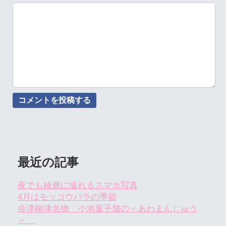
最近の記事
夜でも綺麗に撮れるスマホ写真
4月はモッコウバラの季節
会津柳津名物 小池菓子舗の＜あわまんじゅう
＞