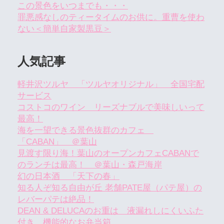
この景色をいつまでも・・・
罪悪感なしのティータイムのお供に。重曹を使わ
ない＜簡単自家製黒豆＞
人気記事
軽井沢ツルヤ 「ツルヤオリジナル」 全国宅配
サービス
コストコのワイン リーズナブルで美味しいって
最高！
海を一望できる景色抜群のカフェ
「CABAN」 ＠葉山
見渡す限り海！葉山のオープンカフェCABANで
のランチは最高！ ＠葉山・森戸海岸
幻の日本酒 「天下の春」
知る人ぞ知る自由が丘 老舗PATE屋（パテ屋）の
レバーパテは絶品！
DEAN & DELUCAのお重は 液漏れしにくいふた
付き 機能的なお弁当箱