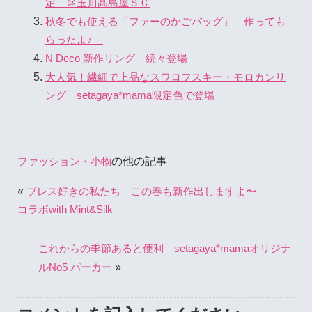
定 ＠玉川髙島屋ＳＣ
秋冬でも使える「ファーのかごバッグ」 作っても
らったよ♪
N Deco 新作リング 続々登場
大人気！繊細で上品なスワロフスキー・モロカンリ
ング setagaya*mama限定色で登場
の他の記事
ファッション・小物
«
ブレス好きの私たち この春も新作出しますよ〜
コラボwith Mint&Silk
これからの季節あると便利 setagaya*mamaオリジナ
»
ルNo5 パーカー