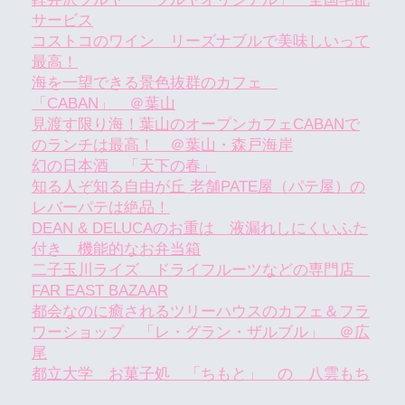
サービス
コストコのワイン リーズナブルで美味しいって
最高！
海を一望できる景色抜群のカフェ
「CABAN」 ＠葉山
見渡す限り海！葉山のオープンカフェCABANで
のランチは最高！ ＠葉山・森戸海岸
幻の日本酒 「天下の春」
知る人ぞ知る自由が丘 老舗PATE屋（パテ屋）の
レバーパテは絶品！
DEAN & DELUCAのお重は 液漏れしにくいふた
付き 機能的なお弁当箱
二子玉川ライズ ドライフルーツなどの専門店
FAR EAST BAZAAR
都会なのに癒されるツリーハウスのカフェ＆フラ
ワーショップ 「レ・グラン・ザルブル」 ＠広
尾
都立大学 お菓子処 「ちもと」 の 八雲もち