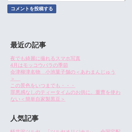
最近の記事
夜でも綺麗に撮れるスマホ写真
4月はモッコウバラの季節
会津柳津名物 小池菓子舗の＜あわまんじゅう
＞
この景色をいつまでも・・・
罪悪感なしのティータイムのお供に。重曹を使わ
ない＜簡単自家製黒豆＞
人気記事
軽井沢ツルヤ 「ツルヤオリジナル」 全国宅配