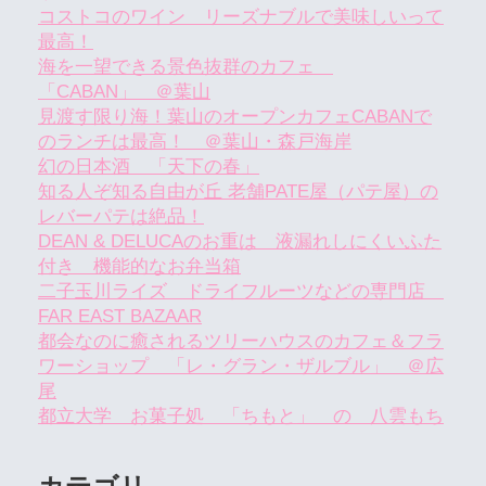
コストコのワイン リーズナブルで美味しいって
最高！
海を一望できる景色抜群のカフェ
「CABAN」 ＠葉山
見渡す限り海！葉山のオープンカフェCABANで
のランチは最高！ ＠葉山・森戸海岸
幻の日本酒 「天下の春」
知る人ぞ知る自由が丘 老舗PATE屋（パテ屋）の
レバーパテは絶品！
DEAN & DELUCAのお重は 液漏れしにくいふた
付き 機能的なお弁当箱
二子玉川ライズ ドライフルーツなどの専門店
FAR EAST BAZAAR
都会なのに癒されるツリーハウスのカフェ＆フラ
ワーショップ 「レ・グラン・ザルブル」 ＠広
尾
都立大学 お菓子処 「ちもと」 の 八雲もち