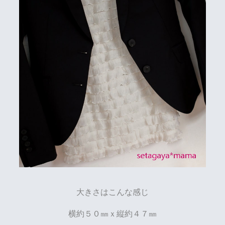
大きさはこんな感じ
横約５０㎜ｘ縦約４７㎜