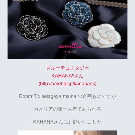
グルーデコスタジオ
KAHANA*さん
(http://ameblo.jp/kanahads)
Room*T x setagaya*mama の企画ものですが
カメリアの第一人者であられる
KAHANAさんにお願いしました