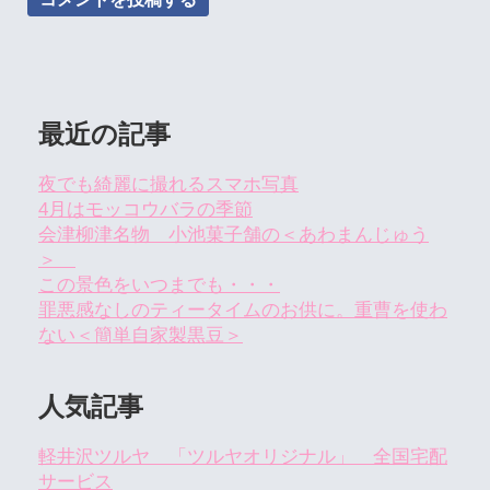
最近の記事
夜でも綺麗に撮れるスマホ写真
4月はモッコウバラの季節
会津柳津名物 小池菓子舗の＜あわまんじゅう
＞
この景色をいつまでも・・・
罪悪感なしのティータイムのお供に。重曹を使わ
ない＜簡単自家製黒豆＞
人気記事
軽井沢ツルヤ 「ツルヤオリジナル」 全国宅配
サービス