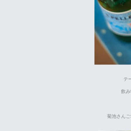
テ
飲み
菊池さんご