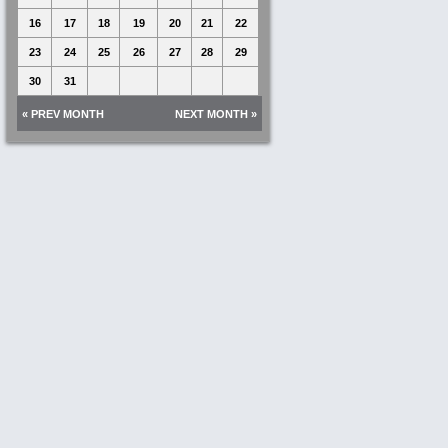
16
17
18
19
20
21
22
23
24
25
26
27
28
29
30
31
« PREV MONTH
NEXT MONTH »