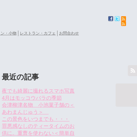
ョン・小物
レストラン・カフェ
お問合わせ
最近の記事
夜でも綺麗に撮れるスマホ写真
4月はモッコウバラの季節
会津柳津名物 小池菓子舗の＜
あわまんじゅう＞
この景色をいつまでも・・・
罪悪感なしのティータイムのお
供に。重曹を使わない＜簡単自