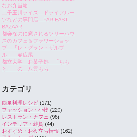
なお弁当箱
二子玉川ライズ ドライフルー
ツなどの専門店 FAR EAST
BAZAAR
都会なのに癒されるツリーハウ
スのカフェ＆フラワーショッ
プ 「レ・グラン・ザルブ
ル」 ＠広尾
都立大学 お菓子処 「ちも
と」 の 八雲もち
カテゴリ
簡単料理レシピ
(171)
ファッション・小物
(220)
レストラン・カフェ
(98)
インテリア・雑貨
(44)
おすすめ・お役立ち情報
(162)