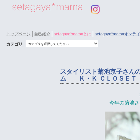
トップページ
自己紹介
setagaya*mamaとは
setagaya*mamaオン
カテゴリ
スタイリスト菊池京子さんの
ム Ｋ・Ｋ ＣＬＯＳＥＴ 
今年の菊池さ