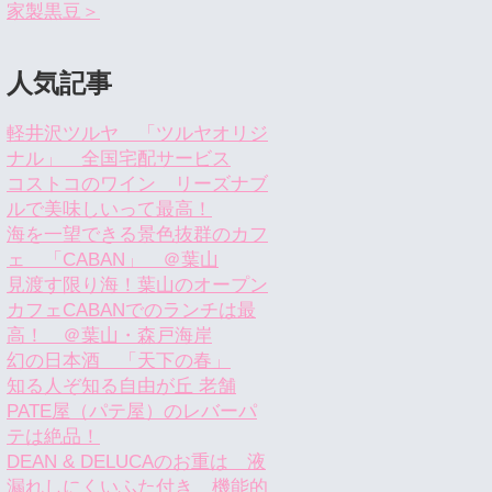
家製黒豆＞
人気記事
軽井沢ツルヤ 「ツルヤオリジ
ナル」 全国宅配サービス
コストコのワイン リーズナブ
ルで美味しいって最高！
海を一望できる景色抜群のカフ
ェ 「CABAN」 ＠葉山
見渡す限り海！葉山のオープン
カフェCABANでのランチは最
高！ ＠葉山・森戸海岸
幻の日本酒 「天下の春」
知る人ぞ知る自由が丘 老舗
PATE屋（パテ屋）のレバーパ
テは絶品！
DEAN & DELUCAのお重は 液
漏れしにくいふた付き 機能的