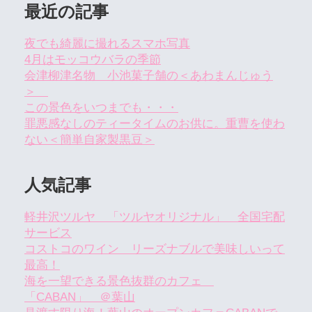
最近の記事
夜でも綺麗に撮れるスマホ写真
4月はモッコウバラの季節
会津柳津名物 小池菓子舗の＜あわまんじゅう
＞
この景色をいつまでも・・・
罪悪感なしのティータイムのお供に。重曹を使わ
ない＜簡単自家製黒豆＞
人気記事
軽井沢ツルヤ 「ツルヤオリジナル」 全国宅配
サービス
コストコのワイン リーズナブルで美味しいって
最高！
海を一望できる景色抜群のカフェ
「CABAN」 ＠葉山