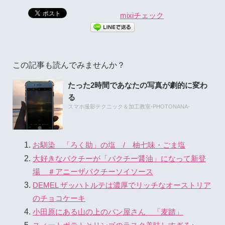
mixiチェック
この記事も読んでみませんか？
たった2時間であなたの写真が劇的に変わ
る
スマホ撮影テクニック＆加工教室-PHOTONANA-
お馴染 「ろく助」の塩 / 柚七味・ごま塩
大好きなパクチーが「パクチー醤油」になって新登
場 ＃アニーザパクチーソイソース
DEMEL ザッハトルテは濃厚でリッチなオーストリア
のチョコケーキ
小田原にある山の上のパン屋さん 「麦踏」