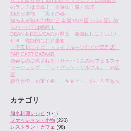
見渡す限り海！葉山のオープンカフェCABANで
のランチは最高！ ＠葉山・森戸海岸
幻の日本酒 「天下の春」
知る人ぞ知る自由が丘 老舗PATE屋（パテ屋）の
レバーパテは絶品！
DEAN & DELUCAのお重は 液漏れしにくいふた
付き 機能的なお弁当箱
二子玉川ライズ ドライフルーツなどの専門店
FAR EAST BAZAAR
都会なのに癒されるツリーハウスのカフェ＆フラ
ワーショップ 「レ・グラン・ザルブル」 ＠広
尾
都立大学 お菓子処 「ちもと」 の 八雲もち
カテゴリ
簡単料理レシピ
(171)
ファッション・小物
(220)
レストラン・カフェ
(98)