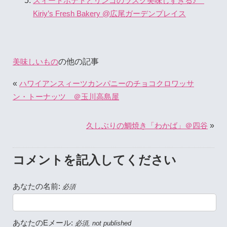
スィートポテトとリンゴのラスク美味しすぎる♪
Kiriy’s Fresh Bakery @広尾ガーデンプレイス
の他の記事
美味しいもの
«
ハワイアンスィーツカンパニーのチョコクロワッサ
ン・トーナッツ ＠玉川高島屋
»
久しぶりの鯛焼き「わかば」＠四谷
コメントを記入してください
あなたの名前:
必須
あなたのEメール:
必須, not published