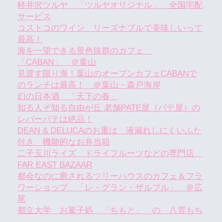
軽井沢ツルヤ 「ツルヤオリジナル」 全国宅配
サービス
コストコのワイン リーズナブルで美味しいって
最高！
海を一望できる景色抜群のカフェ
「CABAN」 ＠葉山
見渡す限り海！葉山のオープンカフェCABANで
のランチは最高！ ＠葉山・森戸海岸
幻の日本酒 「天下の春」
知る人ぞ知る自由が丘 老舗PATE屋（パテ屋）の
レバーパテは絶品！
DEAN & DELUCAのお重は 液漏れしにくいふた
付き 機能的なお弁当箱
二子玉川ライズ ドライフルーツなどの専門店
FAR EAST BAZAAR
都会なのに癒されるツリーハウスのカフェ＆フラ
ワーショップ 「レ・グラン・ザルブル」 ＠広
尾
都立大学 お菓子処 「ちもと」 の 八雲もち