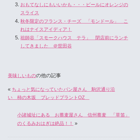
おもてなしにもいいかも・・・ビールにオレンジの
スライス
秋冬限定のフランス・チーズ 「モンドール」 こ
れはナイスアイディア！
祖師谷「スモークハウス テラ」 閉店前にランチ
してきました ＠世田谷
の他の記事
美味しいもの
«
ちょっと気になっていたパン屋さん 駒沢通り沿
い 柿の木坂 ブレッドプラントOZ
小諸城址にある お蕎麦屋さん 信州蕎麦 「草笛」
»
のくるみおはぎは絶品！！