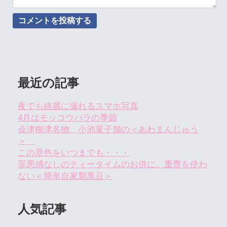
最近の記事
夜でも綺麗に撮れるスマホ写真
4月はモッコウバラの季節
会津柳津名物 小池菓子舗の＜あわまんじゅう
＞
この景色をいつまでも・・・
罪悪感なしのティータイムのお供に。重曹を使わ
ない＜簡単自家製黒豆＞
人気記事