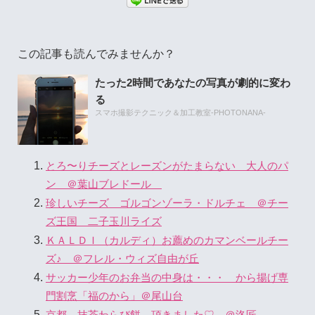
この記事も読んでみませんか？
たった2時間であなたの写真が劇的に変わ
る
スマホ撮影テクニック＆加工教室-PHOTONANA-
とろ〜りチーズとレーズンがたまらない 大人のパ
ン ＠葉山ブレドール
珍しいチーズ ゴルゴンゾーラ・ドルチェ ＠チー
ズ王国 二子玉川ライズ
ＫＡＬＤＩ（カルディ）お薦めのカマンベールチー
ズ♪ ＠フレル・ウィズ自由が丘
サッカー少年のお弁当の中身は・・・ から揚げ専
門割烹「福のから」＠尾山台
京都 抹茶わらび餅 頂きました♡ ＠洛匠