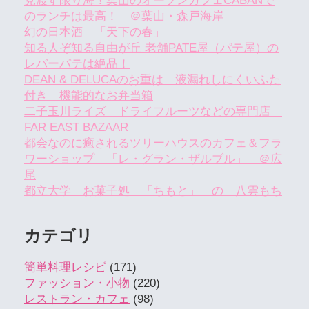
見渡す限り海！葉山のオープンカフェCABANで
のランチは最高！ ＠葉山・森戸海岸
幻の日本酒 「天下の春」
知る人ぞ知る自由が丘 老舗PATE屋（パテ屋）の
レバーパテは絶品！
DEAN & DELUCAのお重は 液漏れしにくいふた
付き 機能的なお弁当箱
二子玉川ライズ ドライフルーツなどの専門店
FAR EAST BAZAAR
都会なのに癒されるツリーハウスのカフェ＆フラ
ワーショップ 「レ・グラン・ザルブル」 ＠広
尾
都立大学 お菓子処 「ちもと」 の 八雲もち
カテゴリ
簡単料理レシピ
(171)
ファッション・小物
(220)
レストラン・カフェ
(98)