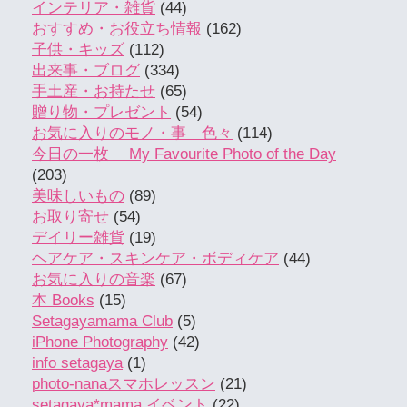
インテリア・雑貨
(44)
おすすめ・お役立ち情報
(162)
子供・キッズ
(112)
出来事・ブログ
(334)
手土産・お持たせ
(65)
贈り物・プレゼント
(54)
お気に入りのモノ・事 色々
(114)
今日の一枚 My Favourite Photo of the Day
(203)
美味しいもの
(89)
お取り寄せ
(54)
デイリー雑貨
(19)
ヘアケア・スキンケア・ボディケア
(44)
お気に入りの音楽
(67)
本 Books
(15)
Setagayamama Club
(5)
iPhone Photography
(42)
info setagaya
(1)
photo-nanaスマホレッスン
(21)
setagaya*mama イベント
(22)