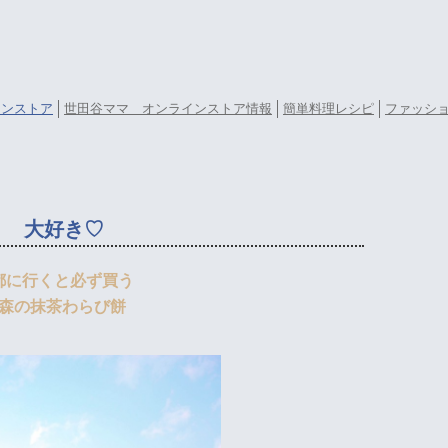
ラインストア
世田谷ママ オンラインストア情報
簡単料理レシピ
ファッシ
」 大好き♡
都に行くと必ず買う
森の抹茶わらび餅