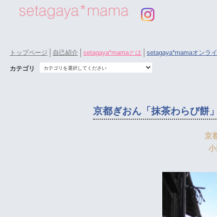
トップページ
自己紹介
setagaya*mamaとは
setagaya*mamaオン
カテゴリ
京都ぎおん「抹茶わらび餅
京
小