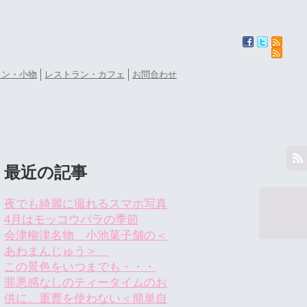
ョン・小物
レストラン・カフェ
お問合わせ
最近の記事
夜でも綺麗に撮れるスマホ写真
4月はモッコウバラの季節
会津柳津名物 小池菓子舗の＜
あわまんじゅう＞
この景色をいつまでも・・・
罪悪感なしのティータイムのお
供に。重曹を使わない＜簡単自