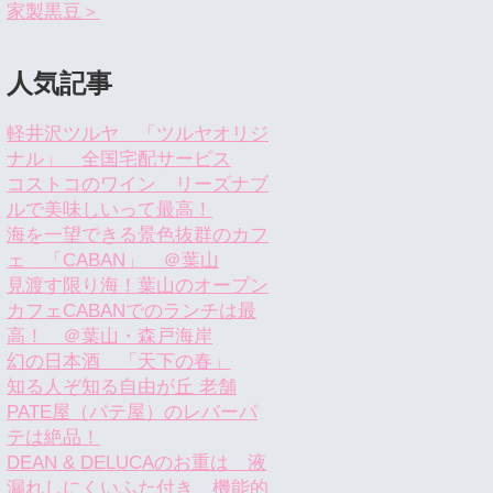
家製黒豆＞
人気記事
軽井沢ツルヤ 「ツルヤオリジ
ナル」 全国宅配サービス
コストコのワイン リーズナブ
ルで美味しいって最高！
海を一望できる景色抜群のカフ
ェ 「CABAN」 ＠葉山
見渡す限り海！葉山のオープン
カフェCABANでのランチは最
高！ ＠葉山・森戸海岸
幻の日本酒 「天下の春」
知る人ぞ知る自由が丘 老舗
PATE屋（パテ屋）のレバーパ
テは絶品！
DEAN & DELUCAのお重は 液
漏れしにくいふた付き 機能的