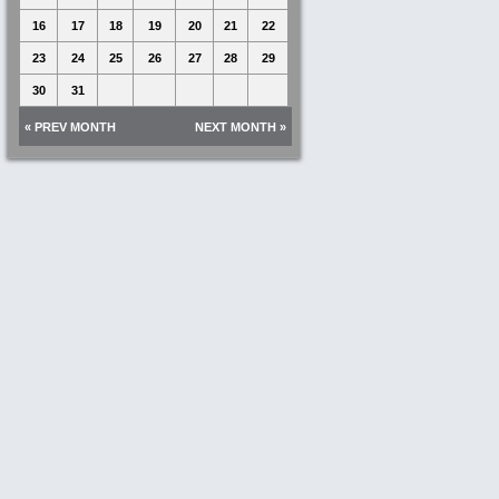
16
17
18
19
20
21
22
23
24
25
26
27
28
29
30
31
« PREV MONTH
NEXT MONTH »