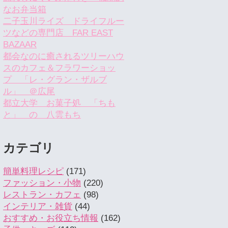
なお弁当箱
二子玉川ライズ ドライフルー
ツなどの専門店 FAR EAST
BAZAAR
都会なのに癒されるツリーハウ
スのカフェ＆フラワーショッ
プ 「レ・グラン・ザルブ
ル」 ＠広尾
都立大学 お菓子処 「ちも
と」 の 八雲もち
カテゴリ
簡単料理レシピ
(171)
ファッション・小物
(220)
レストラン・カフェ
(98)
インテリア・雑貨
(44)
おすすめ・お役立ち情報
(162)