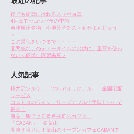
最近の記事
夜でも綺麗に撮れるスマホ写真
4月はモッコウバラの季節
会津柳津名物 小池菓子舗の＜あわまんじゅう
＞
この景色をいつまでも・・・
罪悪感なしのティータイムのお供に。重曹を使わ
ない＜簡単自家製黒豆＞
人気記事
軽井沢ツルヤ 「ツルヤオリジナル」 全国宅配
サービス
コストコのワイン リーズナブルで美味しいって
最高！
海を一望できる景色抜群のカフェ
「CABAN」 ＠葉山
見渡す限り海！葉山のオープンカフェCABANで