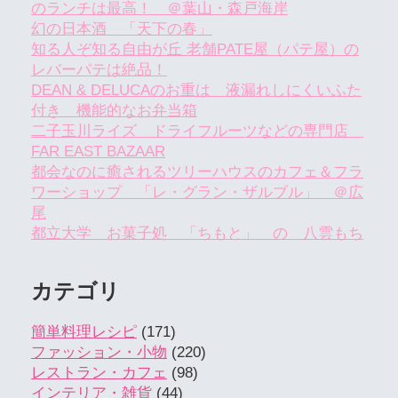
のランチは最高！ ＠葉山・森戸海岸
幻の日本酒 「天下の春」
知る人ぞ知る自由が丘 老舗PATE屋（パテ屋）の
レバーパテは絶品！
DEAN & DELUCAのお重は 液漏れしにくいふた
付き 機能的なお弁当箱
二子玉川ライズ ドライフルーツなどの専門店
FAR EAST BAZAAR
都会なのに癒されるツリーハウスのカフェ＆フラ
ワーショップ 「レ・グラン・ザルブル」 ＠広
尾
都立大学 お菓子処 「ちもと」 の 八雲もち
カテゴリ
簡単料理レシピ
(171)
ファッション・小物
(220)
レストラン・カフェ
(98)
インテリア・雑貨
(44)