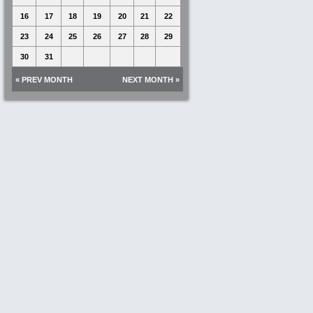
16
17
18
19
20
21
22
23
24
25
26
27
28
29
30
31
« PREV MONTH
NEXT MONTH »