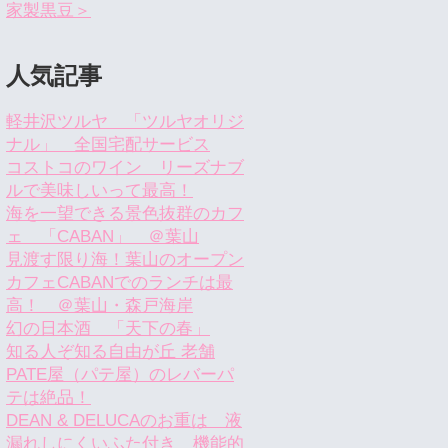
家製黒豆＞
人気記事
軽井沢ツルヤ 「ツルヤオリジ
ナル」 全国宅配サービス
コストコのワイン リーズナブ
ルで美味しいって最高！
海を一望できる景色抜群のカフ
ェ 「CABAN」 ＠葉山
見渡す限り海！葉山のオープン
カフェCABANでのランチは最
高！ ＠葉山・森戸海岸
幻の日本酒 「天下の春」
知る人ぞ知る自由が丘 老舗
PATE屋（パテ屋）のレバーパ
テは絶品！
DEAN & DELUCAのお重は 液
漏れしにくいふた付き 機能的