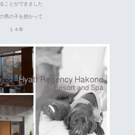
ることができました
の男の子を授かって
１４年