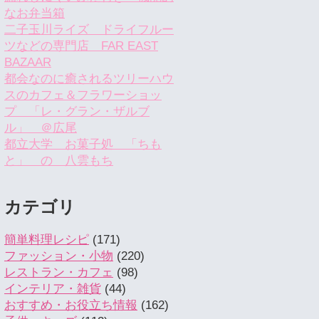
なお弁当箱
二子玉川ライズ ドライフルー
ツなどの専門店 FAR EAST
BAZAAR
都会なのに癒されるツリーハウ
スのカフェ＆フラワーショッ
プ 「レ・グラン・ザルブ
ル」 ＠広尾
都立大学 お菓子処 「ちも
と」 の 八雲もち
カテゴリ
簡単料理レシピ
(171)
ファッション・小物
(220)
レストラン・カフェ
(98)
インテリア・雑貨
(44)
おすすめ・お役立ち情報
(162)