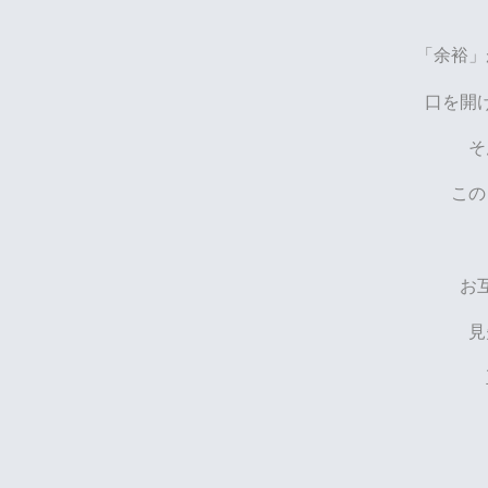
「余裕」
口を開
そ
この
お
見