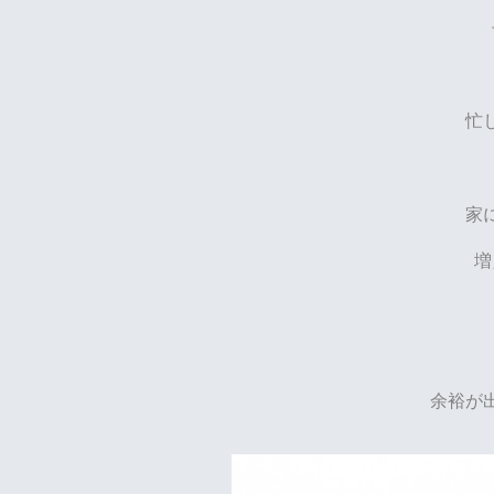
忙
家
増
余裕が