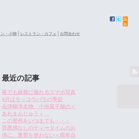
ョン・小物
レストラン・カフェ
お問合わせ
最近の記事
夜でも綺麗に撮れるスマホ写真
4月はモッコウバラの季節
会津柳津名物 小池菓子舗の＜
あわまんじゅう＞
この景色をいつまでも・・・
罪悪感なしのティータイムのお
供に。重曹を使わない＜簡単自