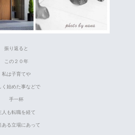
振り返ると
この２０年
私は子育てや
しく始めた事などで
手一杯
主人も転職を経て
任ある立場にあって