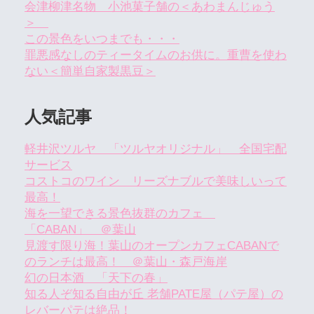
会津柳津名物 小池菓子舗の＜あわまんじゅう
＞
この景色をいつまでも・・・
罪悪感なしのティータイムのお供に。重曹を使わ
ない＜簡単自家製黒豆＞
人気記事
軽井沢ツルヤ 「ツルヤオリジナル」 全国宅配
サービス
コストコのワイン リーズナブルで美味しいって
最高！
海を一望できる景色抜群のカフェ
「CABAN」 ＠葉山
見渡す限り海！葉山のオープンカフェCABANで
のランチは最高！ ＠葉山・森戸海岸
幻の日本酒 「天下の春」
知る人ぞ知る自由が丘 老舗PATE屋（パテ屋）の
レバーパテは絶品！