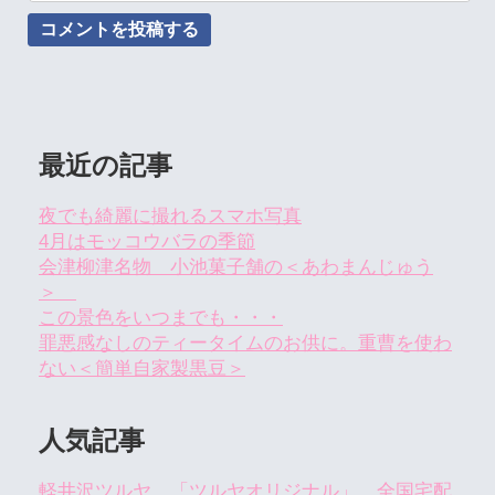
最近の記事
夜でも綺麗に撮れるスマホ写真
4月はモッコウバラの季節
会津柳津名物 小池菓子舗の＜あわまんじゅう
＞
この景色をいつまでも・・・
罪悪感なしのティータイムのお供に。重曹を使わ
ない＜簡単自家製黒豆＞
人気記事
軽井沢ツルヤ 「ツルヤオリジナル」 全国宅配