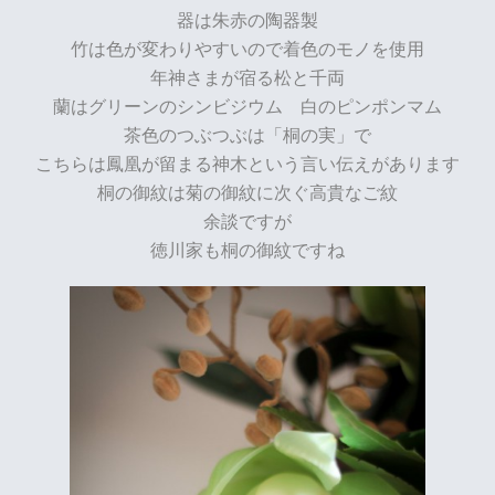
器は朱赤の陶器製
竹は色が変わりやすいので着色のモノを使用
年神さまが宿る松と千両
蘭はグリーンのシンビジウム 白のピンポンマム
茶色のつぶつぶは「桐の実」
で
こちらは鳳凰が留まる神木という言い伝えがあります
桐の御紋は菊の御紋に次ぐ高貴なご紋
余談ですが
徳川家も桐の御紋ですね