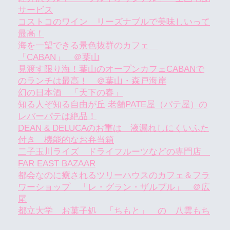
サービス
コストコのワイン リーズナブルで美味しいって
最高！
海を一望できる景色抜群のカフェ
「CABAN」 ＠葉山
見渡す限り海！葉山のオープンカフェCABANで
のランチは最高！ ＠葉山・森戸海岸
幻の日本酒 「天下の春」
知る人ぞ知る自由が丘 老舗PATE屋（パテ屋）の
レバーパテは絶品！
DEAN & DELUCAのお重は 液漏れしにくいふた
付き 機能的なお弁当箱
二子玉川ライズ ドライフルーツなどの専門店
FAR EAST BAZAAR
都会なのに癒されるツリーハウスのカフェ＆フラ
ワーショップ 「レ・グラン・ザルブル」 ＠広
尾
都立大学 お菓子処 「ちもと」 の 八雲もち