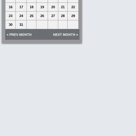
16
17
18
19
20
21
22
23
24
25
26
27
28
29
30
31
« PREV MONTH
NEXT MONTH »