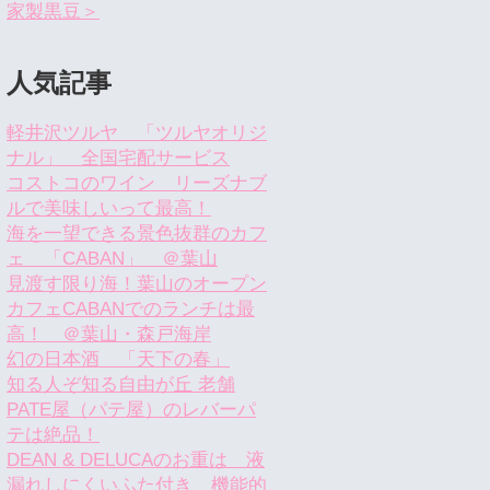
家製黒豆＞
人気記事
軽井沢ツルヤ 「ツルヤオリジ
ナル」 全国宅配サービス
コストコのワイン リーズナブ
ルで美味しいって最高！
海を一望できる景色抜群のカフ
ェ 「CABAN」 ＠葉山
見渡す限り海！葉山のオープン
カフェCABANでのランチは最
高！ ＠葉山・森戸海岸
幻の日本酒 「天下の春」
知る人ぞ知る自由が丘 老舗
PATE屋（パテ屋）のレバーパ
テは絶品！
DEAN & DELUCAのお重は 液
漏れしにくいふた付き 機能的