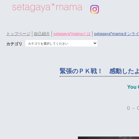
トップページ
自己紹介
setagaya*mamaとは
setagaya*mamaオン
カテゴリ
緊張のＰＫ戦！ 感動した
You 
０－