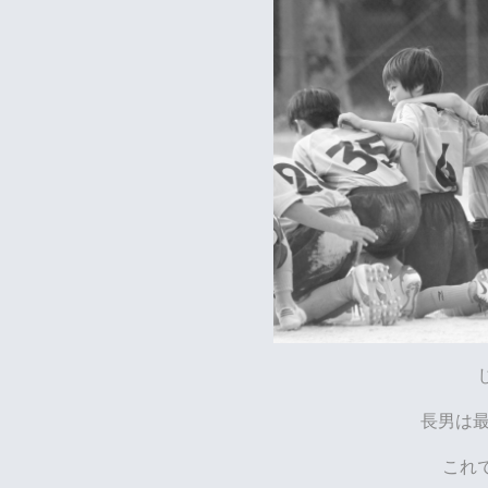
長男は最
これ