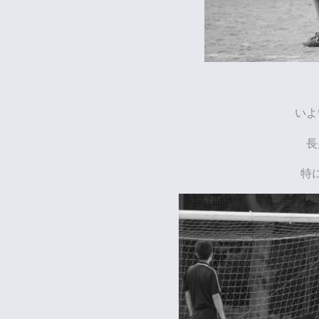
いよ
長
特