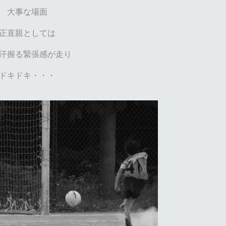
大事な場面
正直親としては
汗握る緊張感が走り
ドキドキ・・・