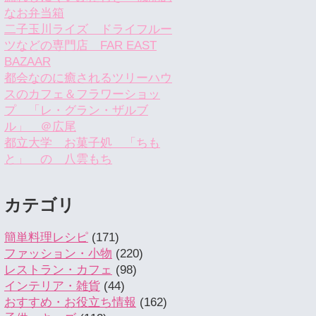
なお弁当箱
二子玉川ライズ ドライフルー
ツなどの専門店 FAR EAST
BAZAAR
都会なのに癒されるツリーハウ
スのカフェ＆フラワーショッ
プ 「レ・グラン・ザルブ
ル」 ＠広尾
都立大学 お菓子処 「ちも
と」 の 八雲もち
カテゴリ
簡単料理レシピ
(171)
ファッション・小物
(220)
レストラン・カフェ
(98)
インテリア・雑貨
(44)
おすすめ・お役立ち情報
(162)