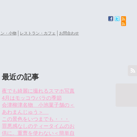
ョン・小物
レストラン・カフェ
お問合わせ
最近の記事
夜でも綺麗に撮れるスマホ写真
4月はモッコウバラの季節
会津柳津名物 小池菓子舗の＜
あわまんじゅう＞
この景色をいつまでも・・・
罪悪感なしのティータイムのお
供に。重曹を使わない＜簡単自