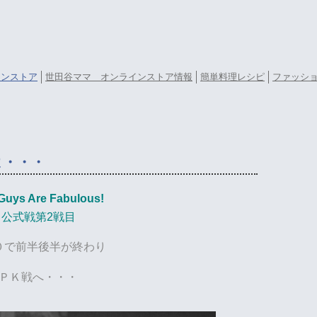
ラインストア
世田谷ママ オンラインストア情報
簡単料理レシピ
ファッシ
よ・・・
Guys Are Fabulous!
公式戦第2戦目
０で前半後半が終わり
ＰＫ戦へ・・・