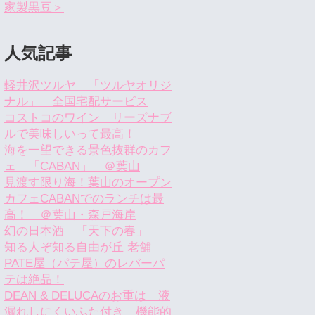
家製黒豆＞
人気記事
軽井沢ツルヤ 「ツルヤオリジ
ナル」 全国宅配サービス
コストコのワイン リーズナブ
ルで美味しいって最高！
海を一望できる景色抜群のカフ
ェ 「CABAN」 ＠葉山
見渡す限り海！葉山のオープン
カフェCABANでのランチは最
高！ ＠葉山・森戸海岸
幻の日本酒 「天下の春」
知る人ぞ知る自由が丘 老舗
PATE屋（パテ屋）のレバーパ
テは絶品！
DEAN & DELUCAのお重は 液
漏れしにくいふた付き 機能的