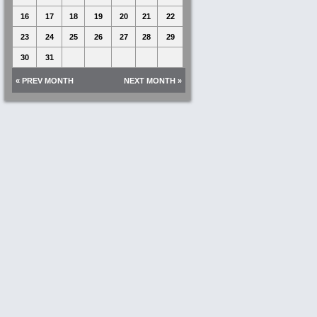
16
17
18
19
20
21
22
23
24
25
26
27
28
29
30
31
« PREV MONTH
NEXT MONTH »