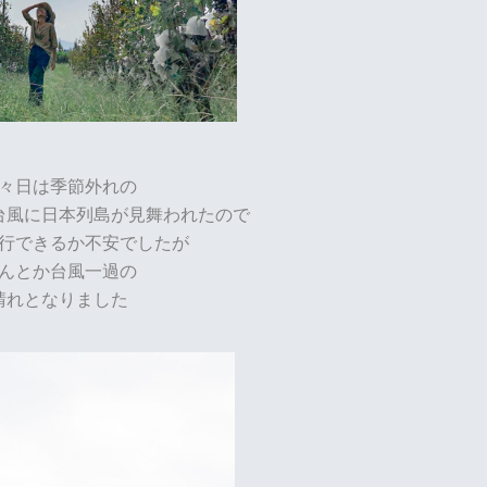
々日は季節外れの
台風に日本列島が見舞われたので
行できるか不安でしたが
んとか台風一過の
晴れとなりました