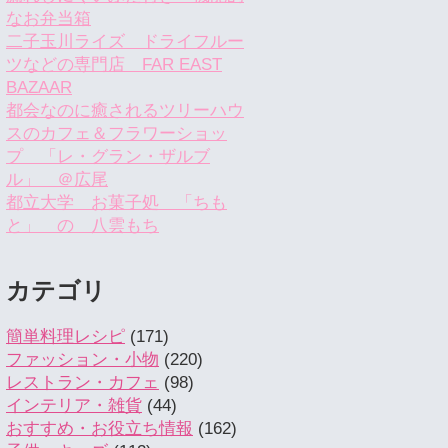
なお弁当箱
二子玉川ライズ ドライフルー
ツなどの専門店 FAR EAST
BAZAAR
都会なのに癒されるツリーハウ
スのカフェ＆フラワーショッ
プ 「レ・グラン・ザルブ
ル」 ＠広尾
都立大学 お菓子処 「ちも
と」 の 八雲もち
カテゴリ
簡単料理レシピ
(171)
ファッション・小物
(220)
レストラン・カフェ
(98)
インテリア・雑貨
(44)
おすすめ・お役立ち情報
(162)