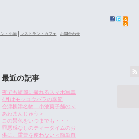
ョン・小物
レストラン・カフェ
お問合わせ
最近の記事
夜でも綺麗に撮れるスマホ写真
4月はモッコウバラの季節
会津柳津名物 小池菓子舗の＜
あわまんじゅう＞
この景色をいつまでも・・・
罪悪感なしのティータイムのお
供に。重曹を使わない＜簡単自