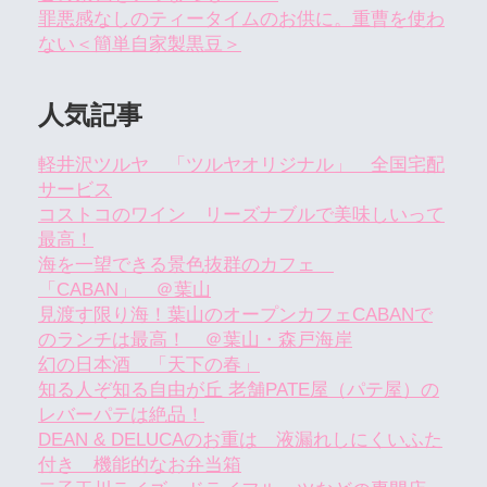
罪悪感なしのティータイムのお供に。重曹を使わ
ない＜簡単自家製黒豆＞
人気記事
軽井沢ツルヤ 「ツルヤオリジナル」 全国宅配
サービス
コストコのワイン リーズナブルで美味しいって
最高！
海を一望できる景色抜群のカフェ
「CABAN」 ＠葉山
見渡す限り海！葉山のオープンカフェCABANで
のランチは最高！ ＠葉山・森戸海岸
幻の日本酒 「天下の春」
知る人ぞ知る自由が丘 老舗PATE屋（パテ屋）の
レバーパテは絶品！
DEAN & DELUCAのお重は 液漏れしにくいふた
付き 機能的なお弁当箱