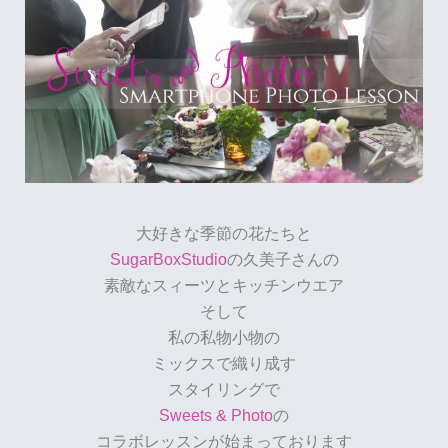
大好きな季節の花たちと
SugarBoxStudio
の久美子さんの
素敵なスィーツとキッチンウエア
そして
私の私物小物の
ミックスで織り成す
スタイリングで
Sweets & Photo
の
コラボレッスンが始まっております