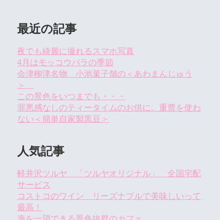
最近の記事
夜でも綺麗に撮れるスマホ写真
4月はモッコウバラの季節
会津柳津名物 小池菓子舗の＜あわまんじゅう
＞
この景色をいつまでも・・・
罪悪感なしのティータイムのお供に。重曹を使わ
ない＜簡単自家製黒豆＞
人気記事
軽井沢ツルヤ 「ツルヤオリジナル」 全国宅配
サービス
コストコのワイン リーズナブルで美味しいって
最高！
海を一望できる景色抜群のカフェ