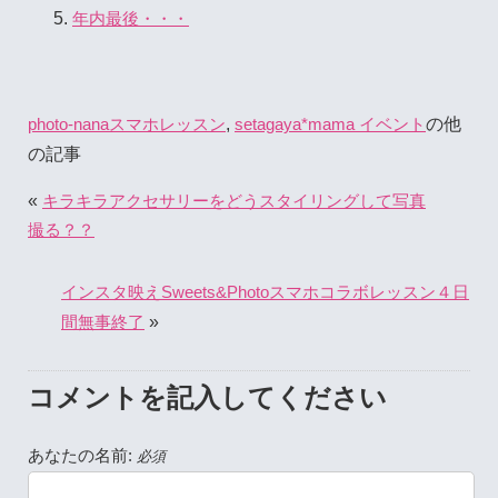
年内最後・・・
,
の他
photo-nanaスマホレッスン
setagaya*mama イベント
の記事
«
キラキラアクセサリーをどうスタイリングして写真
撮る？？
インスタ映えSweets&Photoスマホコラボレッスン４日
»
間無事終了
コメントを記入してください
あなたの名前:
必須