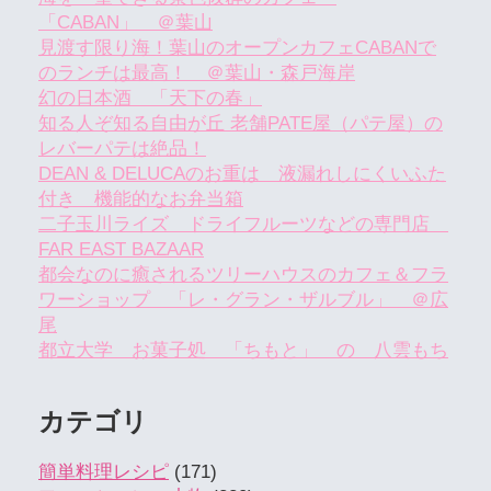
「CABAN」 ＠葉山
見渡す限り海！葉山のオープンカフェCABANで
のランチは最高！ ＠葉山・森戸海岸
幻の日本酒 「天下の春」
知る人ぞ知る自由が丘 老舗PATE屋（パテ屋）の
レバーパテは絶品！
DEAN & DELUCAのお重は 液漏れしにくいふた
付き 機能的なお弁当箱
二子玉川ライズ ドライフルーツなどの専門店
FAR EAST BAZAAR
都会なのに癒されるツリーハウスのカフェ＆フラ
ワーショップ 「レ・グラン・ザルブル」 ＠広
尾
都立大学 お菓子処 「ちもと」 の 八雲もち
カテゴリ
簡単料理レシピ
(171)