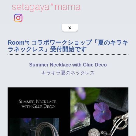
Room*t コラボワークショップ「夏のキラキ
ラネックレス」受付開始です
Summer Necklace with Glue Deco
キラキラ夏のネックレス