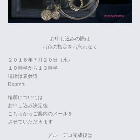
お申し込みの際は
お色の指定をお忘れなく
２０１６年７月２０日（水）
１０時半から１３時半
場所は表参道
Room*t
場所については
お申し込み決定後
こちらからご案内のメールを
させていただきます
グルーデコ完成後は