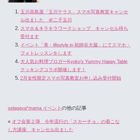
玉川高島屋「玉川テラス」スマホ写真教室キャンセ
ル出ました ＠二子玉川
スマホ＆キラキラワークショップ キャンセル待ち
受付ます
イベント「美・lifestyle in 祖師谷大蔵」にてスマホ・
フォトレッスンをします
大人気お料理ブロガーKyoko’s Yummy Happy Table
クッキングコラボ開催します！
2月女性限定スマホ写真教室お申し込み受付開始
の他の記事
setagaya*mama イベント
«
オフ会第２弾 今年流行の「スカーチョ」の着こな
し方講座 キャンセル出ました