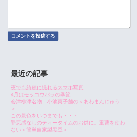
最近の記事
夜でも綺麗に撮れるスマホ写真
4月はモッコウバラの季節
会津柳津名物 小池菓子舗の＜あわまんじゅう
＞
この景色をいつまでも・・・
罪悪感なしのティータイムのお供に。重曹を使わ
ない＜簡単自家製黒豆＞