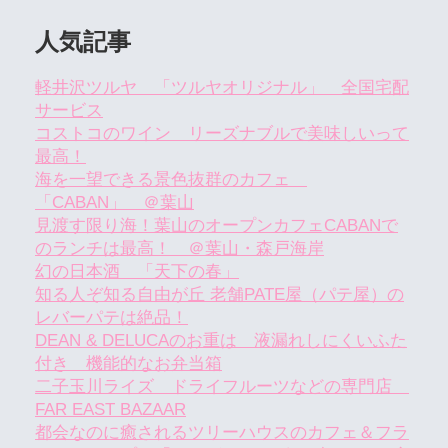
人気記事
軽井沢ツルヤ 「ツルヤオリジナル」 全国宅配
サービス
コストコのワイン リーズナブルで美味しいって
最高！
海を一望できる景色抜群のカフェ
「CABAN」 ＠葉山
見渡す限り海！葉山のオープンカフェCABANで
のランチは最高！ ＠葉山・森戸海岸
幻の日本酒 「天下の春」
知る人ぞ知る自由が丘 老舗PATE屋（パテ屋）の
レバーパテは絶品！
DEAN & DELUCAのお重は 液漏れしにくいふた
付き 機能的なお弁当箱
二子玉川ライズ ドライフルーツなどの専門店
FAR EAST BAZAAR
都会なのに癒されるツリーハウスのカフェ＆フラ