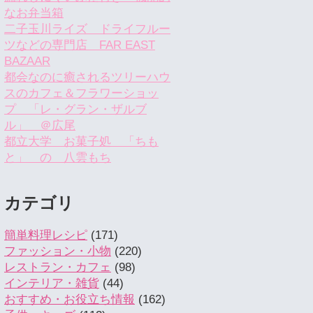
なお弁当箱
二子玉川ライズ ドライフルー
ツなどの専門店 FAR EAST
BAZAAR
都会なのに癒されるツリーハウ
スのカフェ＆フラワーショッ
プ 「レ・グラン・ザルブ
ル」 ＠広尾
都立大学 お菓子処 「ちも
と」 の 八雲もち
カテゴリ
簡単料理レシピ
(171)
ファッション・小物
(220)
レストラン・カフェ
(98)
インテリア・雑貨
(44)
おすすめ・お役立ち情報
(162)