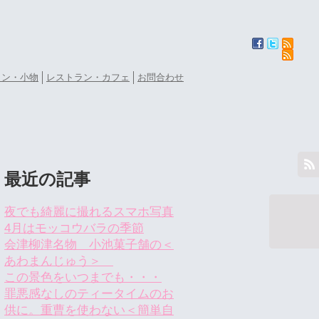
ョン・小物
レストラン・カフェ
お問合わせ
最近の記事
夜でも綺麗に撮れるスマホ写真
4月はモッコウバラの季節
会津柳津名物 小池菓子舗の＜
あわまんじゅう＞
この景色をいつまでも・・・
罪悪感なしのティータイムのお
供に。重曹を使わない＜簡単自