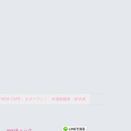
「HOA CAFE」をオープン！ ＠湘南鎌倉・材木座
mixiチェック