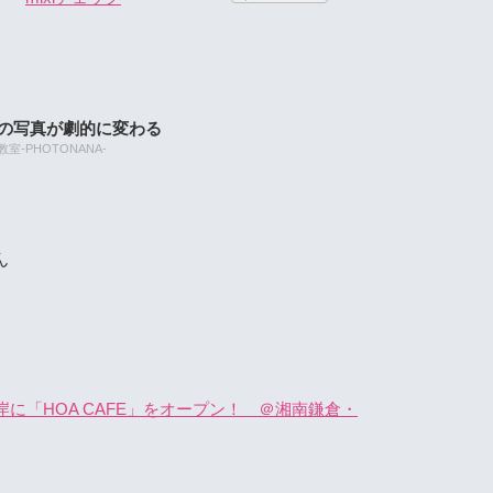
たの写真が劇的に変わる
-PHOTONANA-
ん
岸に「HOA CAFE」をオープン！ ＠湘南鎌倉・