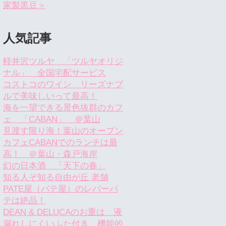
家製黒豆＞
人気記事
軽井沢ツルヤ 「ツルヤオリジ
ナル」 全国宅配サービス
コストコのワイン リーズナブ
ルで美味しいって最高！
海を一望できる景色抜群のカフ
ェ 「CABAN」 ＠葉山
見渡す限り海！葉山のオープン
カフェCABANでのランチは最
高！ ＠葉山・森戸海岸
幻の日本酒 「天下の春」
知る人ぞ知る自由が丘 老舗
PATE屋（パテ屋）のレバーパ
テは絶品！
DEAN & DELUCAのお重は 液
漏れしにくいふた付き 機能的