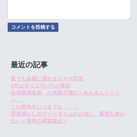
最近の記事
夜でも綺麗に撮れるスマホ写真
4月はモッコウバラの季節
会津柳津名物 小池菓子舗の＜あわまんじゅう
＞
この景色をいつまでも・・・
罪悪感なしのティータイムのお供に。重曹を使わ
ない＜簡単自家製黒豆＞