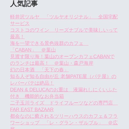
人気記事
軽井沢ツルヤ 「ツルヤオリジナル」 全国宅配
サービス
コストコのワイン リーズナブルで美味しいって
最高！
海を一望できる景色抜群のカフェ
「CABAN」 ＠葉山
見渡す限り海！葉山のオープンカフェCABANで
のランチは最高！ ＠葉山・森戸海岸
幻の日本酒 「天下の春」
知る人ぞ知る自由が丘 老舗PATE屋（パテ屋）の
レバーパテは絶品！
DEAN & DELUCAのお重は 液漏れしにくいふた
付き 機能的なお弁当箱
二子玉川ライズ ドライフルーツなどの専門店
FAR EAST BAZAAR
都会なのに癒されるツリーハウスのカフェ＆フラ
ワーショップ 「レ・グラン・ザルブル」 ＠広