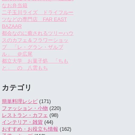
なお弁当箱
二子玉川ライズ ドライフルー
ツなどの専門店 FAR EAST
BAZAAR
都会なのに癒されるツリーハウ
スのカフェ＆フラワーショッ
プ 「レ・グラン・ザルブ
ル」 ＠広尾
都立大学 お菓子処 「ちも
と」 の 八雲もち
カテゴリ
簡単料理レシピ
(171)
ファッション・小物
(220)
レストラン・カフェ
(98)
インテリア・雑貨
(44)
おすすめ・お役立ち情報
(162)