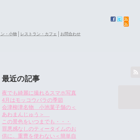
ョン・小物
レストラン・カフェ
お問合わせ
最近の記事
夜でも綺麗に撮れるスマホ写真
4月はモッコウバラの季節
会津柳津名物 小池菓子舗の＜
あわまんじゅう＞
この景色をいつまでも・・・
罪悪感なしのティータイムのお
供に。重曹を使わない＜簡単自