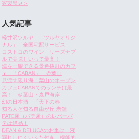
家製黒豆＞
人気記事
軽井沢ツルヤ 「ツルヤオリジ
ナル」 全国宅配サービス
コストコのワイン リーズナブ
ルで美味しいって最高！
海を一望できる景色抜群のカフ
ェ 「CABAN」 ＠葉山
見渡す限り海！葉山のオープン
カフェCABANでのランチは最
高！ ＠葉山・森戸海岸
幻の日本酒 「天下の春」
知る人ぞ知る自由が丘 老舗
PATE屋（パテ屋）のレバーパ
テは絶品！
DEAN & DELUCAのお重は 液
漏れしにくいふた付き 機能的