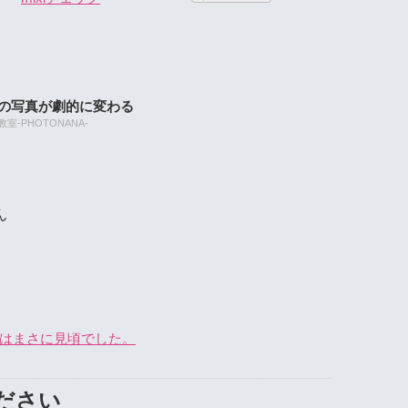
たの写真が劇的に変わる
-PHOTONANA-
ん
」はまさに見頃でした。
ださい