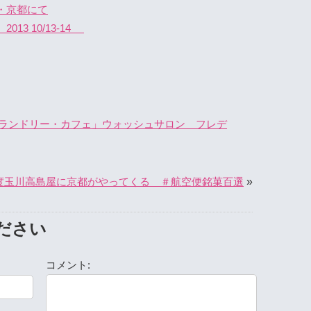
・京都にて
13 10/13-14
ランドリー・カフェ」ウォッシュサロン フレデ
»
度玉川高島屋に京都がやってくる ＃航空便銘菓百選
ださい
コメント: