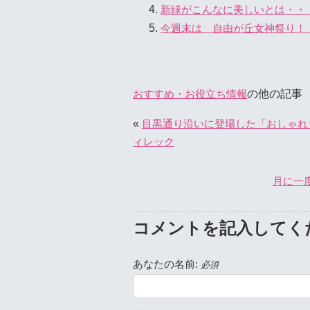
新緑がこんなに美しいとは・・
今週末は 自由が丘女神祭り！ 20
の他の記事
おすすめ・お役立ち情報
«
目黒通り沿いに登場した「おしゃれ
ィレック
月に一
コメントを記入してく
あなたの名前:
必須