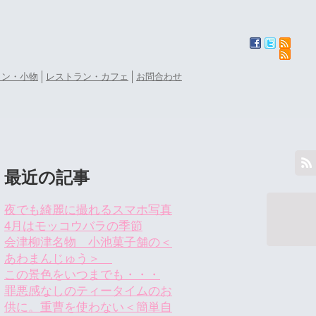
ョン・小物
レストラン・カフェ
お問合わせ
最近の記事
夜でも綺麗に撮れるスマホ写真
4月はモッコウバラの季節
会津柳津名物 小池菓子舗の＜
あわまんじゅう＞
この景色をいつまでも・・・
罪悪感なしのティータイムのお
供に。重曹を使わない＜簡単自