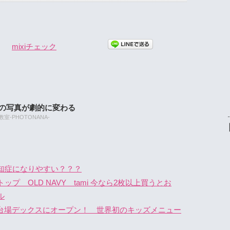
mixiチェック
たの写真が劇的に変わる
-PHOTONANA-
知症になりやすい？？？
プ OLD NAVY tami 今なら2枚以上買うとお
ル
ズ）お台場デックスにオープン！ 世界初のキッズメニュー