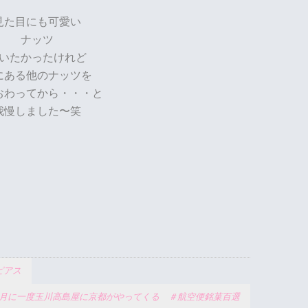
見た目にも可愛い
ナッツ
いたかったけれど
にある他のナッツを
おわってから・・・と
我慢しました〜笑
りピアス
月に一度玉川高島屋に京都がやってくる ＃航空便銘菓百選