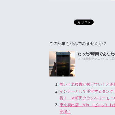
この記事も読んでみませんか？
たった2時間であな
スマホ撮影テクニック＆加工教室
怖い！老後歯が抜けていくと認
インナーとして重宝するタンクトッ
得！ ＠町田クランベリーモー
東京初出店 bills （ビル
登場！