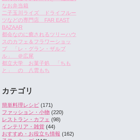
なお弁当箱
二子玉川ライズ ドライフルー
ツなどの専門店 FAR EAST
BAZAAR
都会なのに癒されるツリーハウ
スのカフェ＆フラワーショッ
プ 「レ・グラン・ザルブ
ル」 ＠広尾
都立大学 お菓子処 「ちも
と」 の 八雲もち
カテゴリ
簡単料理レシピ
(171)
ファッション・小物
(220)
レストラン・カフェ
(98)
インテリア・雑貨
(44)
おすすめ・お役立ち情報
(162)