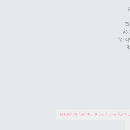
買
家
食べ
Maison de Hilo キラキラしたぶら下が