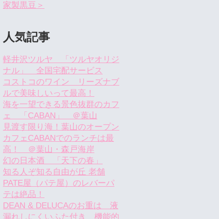
家製黒豆＞
人気記事
軽井沢ツルヤ 「ツルヤオリジ
ナル」 全国宅配サービス
コストコのワイン リーズナブ
ルで美味しいって最高！
海を一望できる景色抜群のカフ
ェ 「CABAN」 ＠葉山
見渡す限り海！葉山のオープン
カフェCABANでのランチは最
高！ ＠葉山・森戸海岸
幻の日本酒 「天下の春」
知る人ぞ知る自由が丘 老舗
PATE屋（パテ屋）のレバーパ
テは絶品！
DEAN & DELUCAのお重は 液
漏れしにくいふた付き 機能的