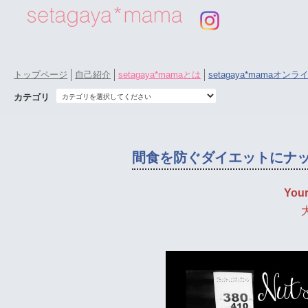
トップページ
自己紹介
setagaya*mamaとは
setagaya*mamaオン
カテゴリ
間食を防ぐダイエットにナッ
Your