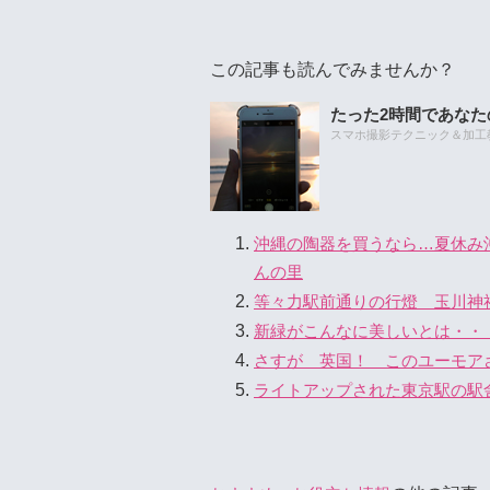
この記事も読んでみませんか？
たった2時間であな
スマホ撮影テクニック＆加工教室
沖縄の陶器を買うなら…夏休み
んの里
等々力駅前通りの行燈 玉川神
新緑がこんなに美しいとは・・
さすが 英国！ このユーモア
ライトアップされた東京駅の駅