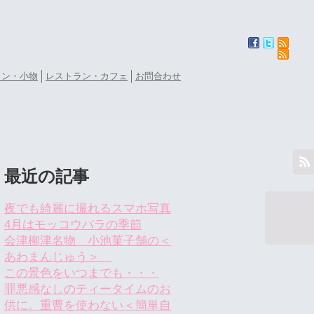
ョン・小物
レストラン・カフェ
お問合わせ
最近の記事
夜でも綺麗に撮れるスマホ写真
4月はモッコウバラの季節
会津柳津名物 小池菓子舗の＜
あわまんじゅう＞
この景色をいつまでも・・・
罪悪感なしのティータイムのお
供に。重曹を使わない＜簡単自