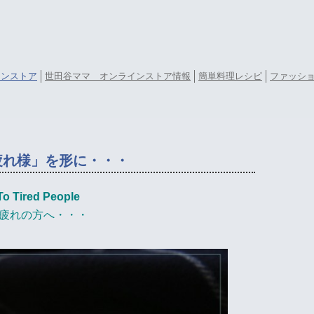
ラインストア
世田谷ママ オンラインストア情報
簡単料理レシピ
ファッシ
疲れ様」を形に・・・
To Tired People
疲れの方へ・・・