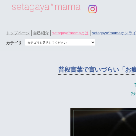
トップページ
自己紹介
setagaya*mamaとは
setagaya*mamaオン
カテゴリ
普段言葉で言いづらい「お
お