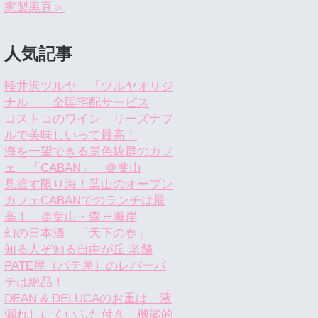
家製黒豆＞
人気記事
軽井沢ツルヤ 「ツルヤオリジ
ナル」 全国宅配サービス
コストコのワイン リーズナブ
ルで美味しいって最高！
海を一望できる景色抜群のカフ
ェ 「CABAN」 ＠葉山
見渡す限り海！葉山のオープン
カフェCABANでのランチは最
高！ ＠葉山・森戸海岸
幻の日本酒 「天下の春」
知る人ぞ知る自由が丘 老舗
PATE屋（パテ屋）のレバーパ
テは絶品！
DEAN & DELUCAのお重は 液
漏れしにくいふた付き 機能的