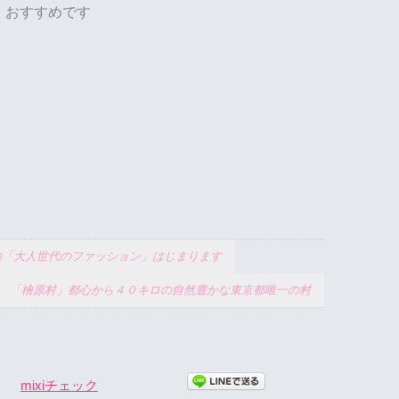
おすすめです
ー提案の「大人世代のファッション」はじまります
「檜原村」都心から４０キロの自然豊かな東京都唯一の村
mixiチェック