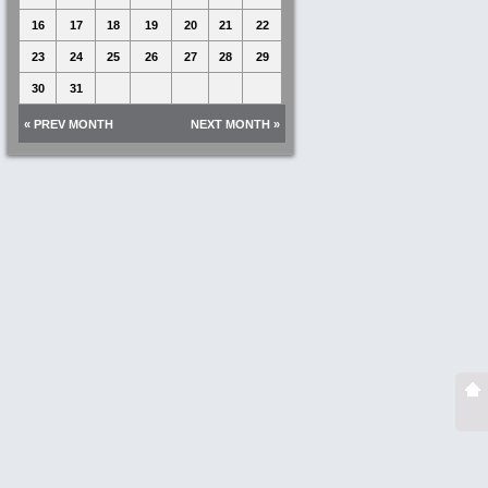
16
17
18
19
20
21
22
23
24
25
26
27
28
29
30
31
« PREV MONTH
NEXT MONTH »