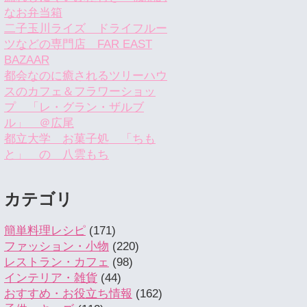
なお弁当箱
二子玉川ライズ ドライフルー
ツなどの専門店 FAR EAST
BAZAAR
都会なのに癒されるツリーハウ
スのカフェ＆フラワーショッ
プ 「レ・グラン・ザルブ
ル」 ＠広尾
都立大学 お菓子処 「ちも
と」 の 八雲もち
カテゴリ
簡単料理レシピ
(171)
ファッション・小物
(220)
レストラン・カフェ
(98)
インテリア・雑貨
(44)
おすすめ・お役立ち情報
(162)