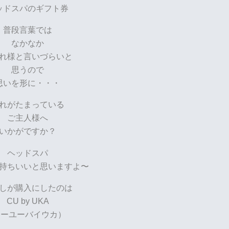
ッドスパのギフト券
普段言葉では
なかなか
れ様と言いづらいと
思うので
思いを形に・・・
れがたまっている
ご主人様へ
いかがですか？
ヘッドスパ
持ちいいと思いますよ〜
しが購入にしたのは
CU by UKA
シーユーバイウカ）