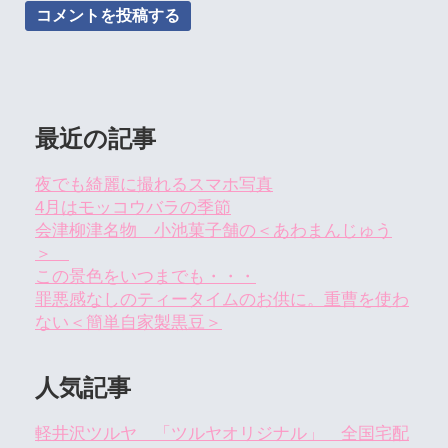
最近の記事
夜でも綺麗に撮れるスマホ写真
4月はモッコウバラの季節
会津柳津名物 小池菓子舗の＜あわまんじゅう
＞
この景色をいつまでも・・・
罪悪感なしのティータイムのお供に。重曹を使わ
ない＜簡単自家製黒豆＞
人気記事
軽井沢ツルヤ 「ツルヤオリジナル」 全国宅配