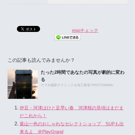
mixiチェック
この記事も読んでみませんか？
たった2時間であなたの写真が劇的に変わ
る
スマホ撮影テクニック＆加工教室-PHOTONANA-
伊豆・河津はひと足早い春 河津桜の見頃はまだま
だこれから！
葉山一色のおしゃれなセレクトショップ SUPも出
来るよ ＠PlayGrand