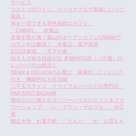
サービス
コストコのワイン リーズナブルで美味しいって
最高！
海を一望できる景色抜群のカフェ
「CABAN」 ＠葉山
見渡す限り海！葉山のオープンカフェCABANで
のランチは最高！ ＠葉山・森戸海岸
幻の日本酒 「天下の春」
知る人ぞ知る自由が丘 老舗PATE屋（パテ屋）の
レバーパテは絶品！
DEAN & DELUCAのお重は 液漏れしにくいふた
付き 機能的なお弁当箱
二子玉川ライズ ドライフルーツなどの専門店
FAR EAST BAZAAR
都会なのに癒されるツリーハウスのカフェ＆フラ
ワーショップ 「レ・グラン・ザルブル」 ＠広
尾
都立大学 お菓子処 「ちもと」 の 八雲もち