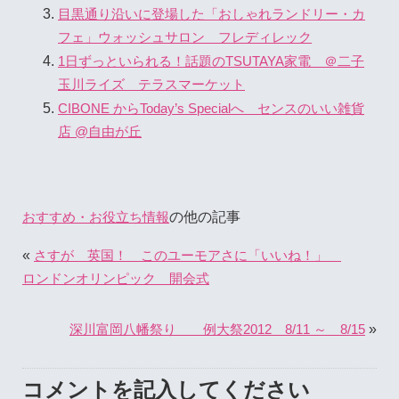
目黒通り沿いに登場した「おしゃれランドリー・カ
フェ」ウォッシュサロン フレディレック
1日ずっといられる！話題のTSUTAYA家電 ＠二子
玉川ライズ テラスマーケット
CIBONE からToday’s Specialへ センスのいい雑貨
店 @自由が丘
の他の記事
おすすめ・お役立ち情報
«
さすが 英国！ このユーモアさに「いいね！」
ロンドンオリンピック 開会式
»
深川富岡八幡祭り 例大祭2012 8/11 ～ 8/15
コメントを記入してください