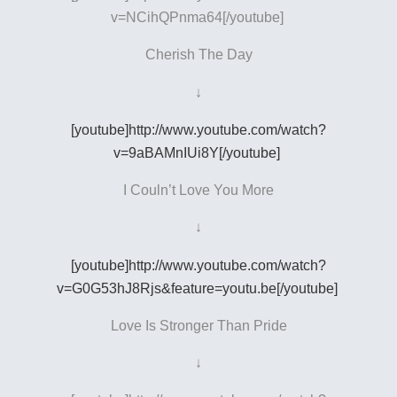
v=NCihQPnma64[/youtube]
Cherish The Day
↓
[youtube]http://www.youtube.com/watch?
v=9aBAMnIUi8Y[/youtube]
I Couln’t Love You More
↓
[youtube]http://www.youtube.com/watch?
v=G0G53hJ8Rjs&feature=youtu.be[/youtube]
Love Is Stronger Than Pride
↓