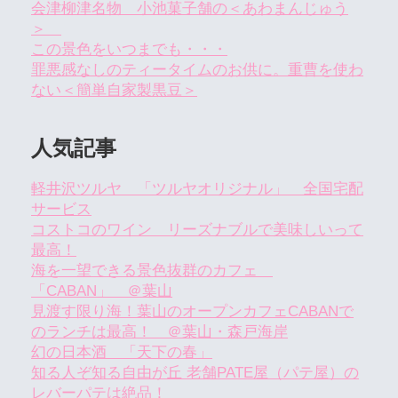
会津柳津名物 小池菓子舗の＜あわまんじゅう
＞
この景色をいつまでも・・・
罪悪感なしのティータイムのお供に。重曹を使わ
ない＜簡単自家製黒豆＞
人気記事
軽井沢ツルヤ 「ツルヤオリジナル」 全国宅配
サービス
コストコのワイン リーズナブルで美味しいって
最高！
海を一望できる景色抜群のカフェ
「CABAN」 ＠葉山
見渡す限り海！葉山のオープンカフェCABANで
のランチは最高！ ＠葉山・森戸海岸
幻の日本酒 「天下の春」
知る人ぞ知る自由が丘 老舗PATE屋（パテ屋）の
レバーパテは絶品！