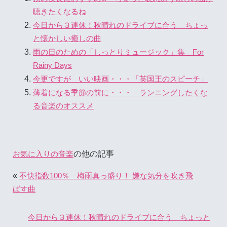
聴きたくなるね
今日から３連休！秋晴れのドライブに合う ちょっ
と懐かしい癒しの曲
雨の日のための「しっとりミュージック」集 For
Rainy Days
今更ですが いい映画・・・「英国王のスピーチ」
薄着になる季節の前に・・・ ランニングしたくな
る音楽のオススメ
の他の記事
お気に入りの音楽
«
不快指数100％ 梅雨真っ盛り！ 嫌な気分を吹き飛
ばす曲
今日から３連休！秋晴れのドライブに合う ちょっと