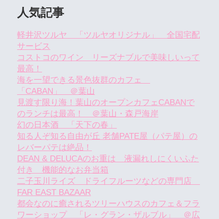
人気記事
軽井沢ツルヤ 「ツルヤオリジナル」 全国宅配
サービス
コストコのワイン リーズナブルで美味しいって
最高！
海を一望できる景色抜群のカフェ
「CABAN」 ＠葉山
見渡す限り海！葉山のオープンカフェCABANで
のランチは最高！ ＠葉山・森戸海岸
幻の日本酒 「天下の春」
知る人ぞ知る自由が丘 老舗PATE屋（パテ屋）の
レバーパテは絶品！
DEAN & DELUCAのお重は 液漏れしにくいふた
付き 機能的なお弁当箱
二子玉川ライズ ドライフルーツなどの専門店
FAR EAST BAZAAR
都会なのに癒されるツリーハウスのカフェ＆フラ
ワーショップ 「レ・グラン・ザルブル」 ＠広