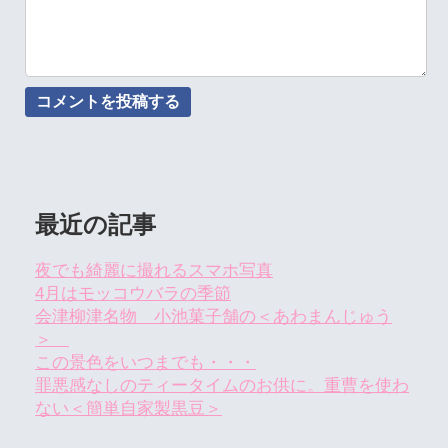
最近の記事
夜でも綺麗に撮れるスマホ写真
4月はモッコウバラの季節
会津柳津名物 小池菓子舗の＜あわまんじゅう
＞
この景色をいつまでも・・・
罪悪感なしのティータイムのお供に。重曹を使わ
ない＜簡単自家製黒豆＞