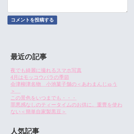
最近の記事
夜でも綺麗に撮れるスマホ写真
4月はモッコウバラの季節
会津柳津名物 小池菓子舗の＜あわまんじゅう
＞
この景色をいつまでも・・・
罪悪感なしのティータイムのお供に。重曹を使わ
ない＜簡単自家製黒豆＞
人気記事