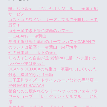
軽井沢ツルヤ 「ツルヤオリジナル」 全国宅配
サービス
コストコのワイン リーズナブルで美味しいって
最高！
海を一望できる景色抜群のカフェ
「CABAN」 ＠葉山
見渡す限り海！葉山のオープンカフェCABANで
のランチは最高！ ＠葉山・森戸海岸
幻の日本酒 「天下の春」
知る人ぞ知る自由が丘 老舗PATE屋（パテ屋）の
レバーパテは絶品！
DEAN & DELUCAのお重は 液漏れしにくいふた
付き 機能的なお弁当箱
二子玉川ライズ ドライフルーツなどの専門店
FAR EAST BAZAAR
都会なのに癒されるツリーハウスのカフェ＆フラ
ワーショップ 「レ・グラン・ザルブル」 ＠広
尾