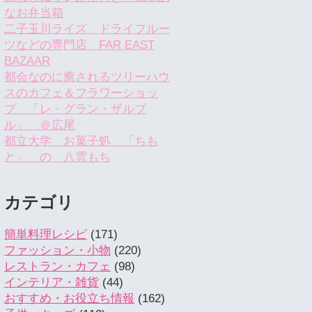
なお弁当箱
二子玉川ライズ ドライフルー
ツなどの専門店 FAR EAST
BAZAAR
都会なのに癒されるツリーハウ
スのカフェ＆フラワーショッ
プ 「レ・グラン・ザルブ
ル」 ＠広尾
都立大学 お菓子処 「ちも
と」 の 八雲もち
カテゴリ
簡単料理レシピ
(171)
ファッション・小物
(220)
レストラン・カフェ
(98)
インテリア・雑貨
(44)
おすすめ・お役立ち情報
(162)