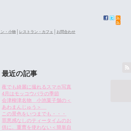
ョン・小物
レストラン・カフェ
お問合わせ
最近の記事
夜でも綺麗に撮れるスマホ写真
4月はモッコウバラの季節
会津柳津名物 小池菓子舗の＜
あわまんじゅう＞
この景色をいつまでも・・・
罪悪感なしのティータイムのお
供に。重曹を使わない＜簡単自