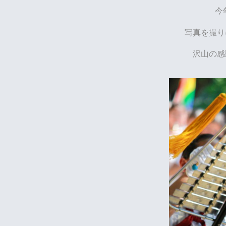
今
写真を撮り
沢山の感