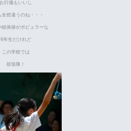
お行儀もいいし
も全然違うのね・・・
や組体操がポピュラーな
6年生だけれど
この学校では
鼓笛隊！