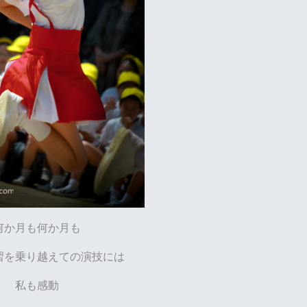
何か月も何か月も
習を乗り越えての演技には
私も感動