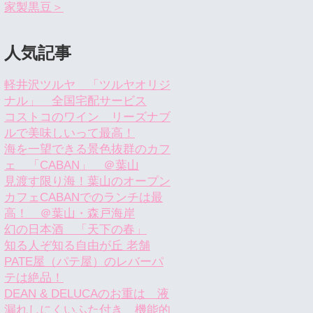
家製黒豆＞
人気記事
軽井沢ツルヤ 「ツルヤオリジ
ナル」 全国宅配サービス
コストコのワイン リーズナブ
ルで美味しいって最高！
海を一望できる景色抜群のカフ
ェ 「CABAN」 ＠葉山
見渡す限り海！葉山のオープン
カフェCABANでのランチは最
高！ ＠葉山・森戸海岸
幻の日本酒 「天下の春」
知る人ぞ知る自由が丘 老舗
PATE屋（パテ屋）のレバーパ
テは絶品！
DEAN & DELUCAのお重は 液
漏れしにくいふた付き 機能的