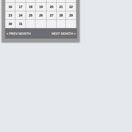
16
17
18
19
20
21
22
23
24
25
26
27
28
29
30
31
« PREV MONTH
NEXT MONTH »