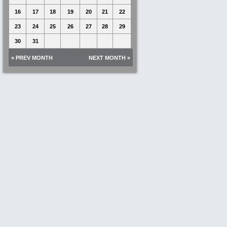
16
17
18
19
20
21
22
23
24
25
26
27
28
29
30
31
« PREV MONTH
NEXT MONTH »