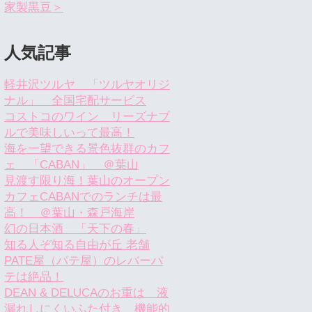
家製黒豆＞
人気記事
軽井沢ツルヤ 「ツルヤオリジ
ナル」 全国宅配サービス
コストコのワイン リーズナブ
ルで美味しいって最高！
海を一望できる景色抜群のカフ
ェ 「CABAN」 ＠葉山
見渡す限り海！葉山のオープン
カフェCABANでのランチは最
高！ ＠葉山・森戸海岸
幻の日本酒 「天下の春」
知る人ぞ知る自由が丘 老舗
PATE屋（パテ屋）のレバーパ
テは絶品！
DEAN & DELUCAのお重は 液
漏れしにくいふた付き 機能的