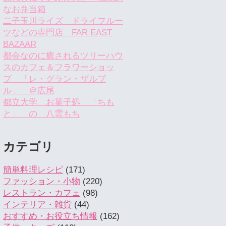
なお弁当箱
二子玉川ライズ ドライフルー
ツなどの専門店 FAR EAST
BAZAAR
都会なのに癒されるツリーハウ
スのカフェ＆フラワーショッ
プ 「レ・グラン・ザルブ
ル」 ＠広尾
都立大学 お菓子処 「ちも
と」 の 八雲もち
カテゴリ
簡単料理レシピ
(171)
ファッション・小物
(220)
レストラン・カフェ
(98)
インテリア・雑貨
(44)
おすすめ・お役立ち情報
(162)