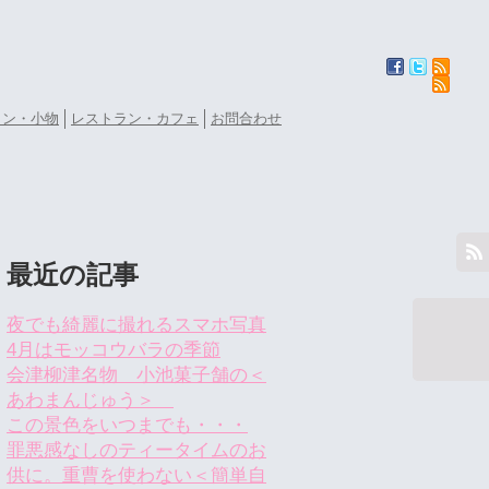
ョン・小物
レストラン・カフェ
お問合わせ
最近の記事
夜でも綺麗に撮れるスマホ写真
4月はモッコウバラの季節
会津柳津名物 小池菓子舗の＜
あわまんじゅう＞
この景色をいつまでも・・・
罪悪感なしのティータイムのお
供に。重曹を使わない＜簡単自