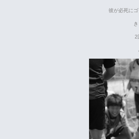
彼が必死にゴ
き