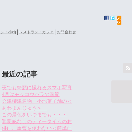
ョン・小物
レストラン・カフェ
お問合わせ
最近の記事
夜でも綺麗に撮れるスマホ写真
4月はモッコウバラの季節
会津柳津名物 小池菓子舗の＜
あわまんじゅう＞
この景色をいつまでも・・・
罪悪感なしのティータイムのお
供に。重曹を使わない＜簡単自