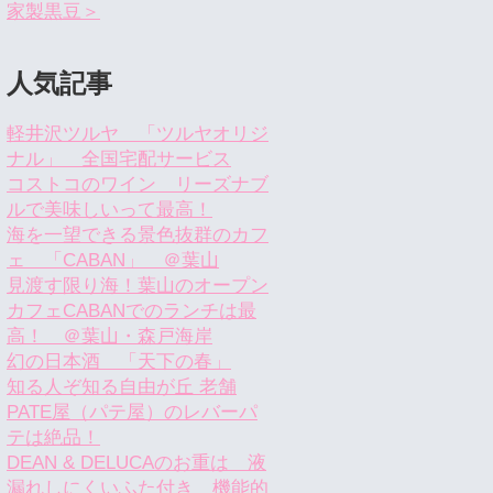
家製黒豆＞
人気記事
軽井沢ツルヤ 「ツルヤオリジ
ナル」 全国宅配サービス
コストコのワイン リーズナブ
ルで美味しいって最高！
海を一望できる景色抜群のカフ
ェ 「CABAN」 ＠葉山
見渡す限り海！葉山のオープン
カフェCABANでのランチは最
高！ ＠葉山・森戸海岸
幻の日本酒 「天下の春」
知る人ぞ知る自由が丘 老舗
PATE屋（パテ屋）のレバーパ
テは絶品！
DEAN & DELUCAのお重は 液
漏れしにくいふた付き 機能的