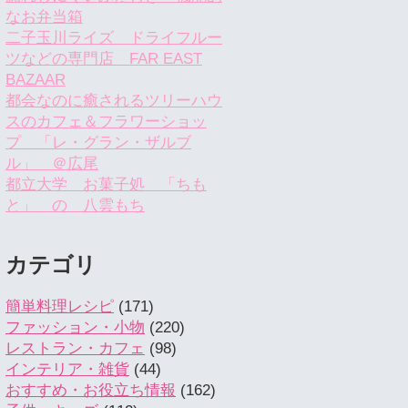
なお弁当箱
二子玉川ライズ ドライフルー
ツなどの専門店 FAR EAST
BAZAAR
都会なのに癒されるツリーハウ
スのカフェ＆フラワーショッ
プ 「レ・グラン・ザルブ
ル」 ＠広尾
都立大学 お菓子処 「ちも
と」 の 八雲もち
カテゴリ
簡単料理レシピ
(171)
ファッション・小物
(220)
レストラン・カフェ
(98)
インテリア・雑貨
(44)
おすすめ・お役立ち情報
(162)