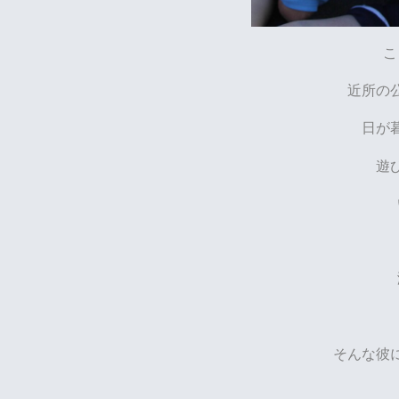
こ
近所の
日が
遊
そんな彼