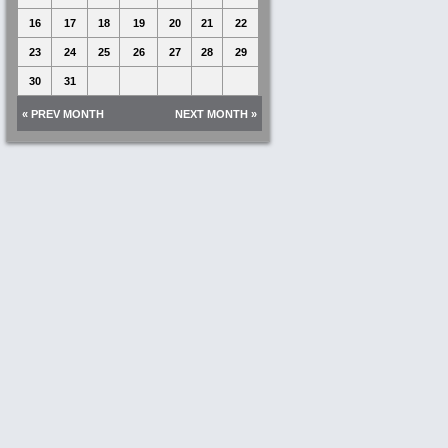
16
17
18
19
20
21
22
23
24
25
26
27
28
29
30
31
« PREV MONTH
NEXT MONTH »