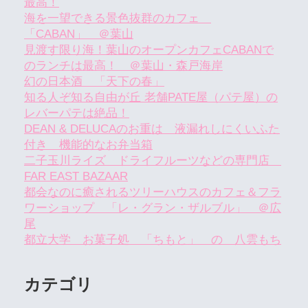
最高！
海を一望できる景色抜群のカフェ
「CABAN」 ＠葉山
見渡す限り海！葉山のオープンカフェCABANで
のランチは最高！ ＠葉山・森戸海岸
幻の日本酒 「天下の春」
知る人ぞ知る自由が丘 老舗PATE屋（パテ屋）の
レバーパテは絶品！
DEAN & DELUCAのお重は 液漏れしにくいふた
付き 機能的なお弁当箱
二子玉川ライズ ドライフルーツなどの専門店
FAR EAST BAZAAR
都会なのに癒されるツリーハウスのカフェ＆フラ
ワーショップ 「レ・グラン・ザルブル」 ＠広
尾
都立大学 お菓子処 「ちもと」 の 八雲もち
カテゴリ