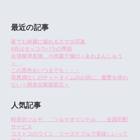
最近の記事
夜でも綺麗に撮れるスマホ写真
4月はモッコウバラの季節
会津柳津名物 小池菓子舗の＜あわまんじゅう
＞
この景色をいつまでも・・・
罪悪感なしのティータイムのお供に。重曹を使わ
ない＜簡単自家製黒豆＞
人気記事
軽井沢ツルヤ 「ツルヤオリジナル」 全国宅配
サービス
コストコのワイン リーズナブルで美味しいって