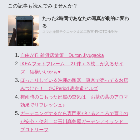
この記事も読んでみませんか？
たった2時間であなたの写真が劇的に変わ
る
スマホ撮影テクニック＆加工教室-PHOTONANA-
自由が丘 雑貨店散策 Dulton Jiyugaoka
IKEA フォトフレーム ２L伴ｘ３枚 が入るサイ
ズ 結構いいかも♥
ほっこりしている沖縄の陶器 東京で売ってるお店
みつけた！ ＠JPeriod 表参道ヒルズ
梅雨時のこもった部屋の空気は お茶の葉のアロマ
効果でリフレッシュ♪
ガーデニングするなら専門家がいるところで買うの
が安心・便利 ＠玉川髙島屋ガーデンアイランド
プロトリーフ