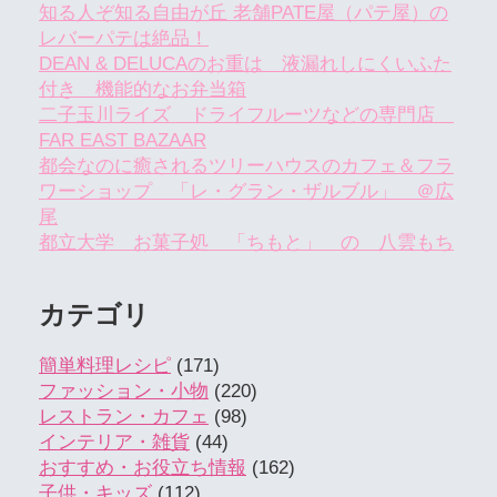
知る人ぞ知る自由が丘 老舗PATE屋（パテ屋）の
レバーパテは絶品！
DEAN & DELUCAのお重は 液漏れしにくいふた
付き 機能的なお弁当箱
二子玉川ライズ ドライフルーツなどの専門店
FAR EAST BAZAAR
都会なのに癒されるツリーハウスのカフェ＆フラ
ワーショップ 「レ・グラン・ザルブル」 ＠広
尾
都立大学 お菓子処 「ちもと」 の 八雲もち
カテゴリ
簡単料理レシピ
(171)
ファッション・小物
(220)
レストラン・カフェ
(98)
インテリア・雑貨
(44)
おすすめ・お役立ち情報
(162)
子供・キッズ
(112)