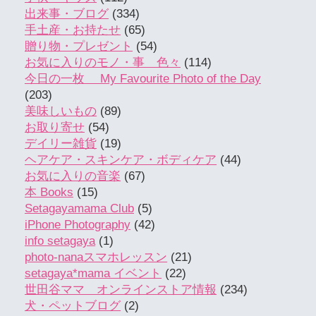
出来事・ブログ
(334)
手土産・お持たせ
(65)
贈り物・プレゼント
(54)
お気に入りのモノ・事 色々
(114)
今日の一枚 My Favourite Photo of the Day
(203)
美味しいもの
(89)
お取り寄せ
(54)
デイリー雑貨
(19)
ヘアケア・スキンケア・ボディケア
(44)
お気に入りの音楽
(67)
本 Books
(15)
Setagayamama Club
(5)
iPhone Photography
(42)
info setagaya
(1)
photo-nanaスマホレッスン
(21)
setagaya*mama イベント
(22)
世田谷ママ オンラインストア情報
(234)
犬・ペットブログ
(2)