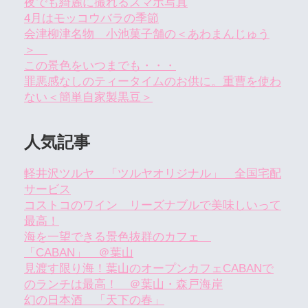
夜でも綺麗に撮れるスマホ写真
4月はモッコウバラの季節
会津柳津名物 小池菓子舗の＜あわまんじゅう
＞
この景色をいつまでも・・・
罪悪感なしのティータイムのお供に。重曹を使わ
ない＜簡単自家製黒豆＞
人気記事
軽井沢ツルヤ 「ツルヤオリジナル」 全国宅配
サービス
コストコのワイン リーズナブルで美味しいって
最高！
海を一望できる景色抜群のカフェ
「CABAN」 ＠葉山
見渡す限り海！葉山のオープンカフェCABANで
のランチは最高！ ＠葉山・森戸海岸
幻の日本酒 「天下の春」