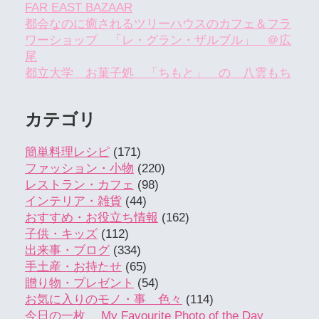
FAR EAST BAZAAR
都会なのに癒されるツリーハウスのカフェ＆フラ
ワーショップ 「レ・グラン・ザルブル」 ＠広
尾
都立大学 お菓子処 「ちもと」 の 八雲もち
カテゴリ
簡単料理レシピ
(171)
ファッション・小物
(220)
レストラン・カフェ
(98)
インテリア・雑貨
(44)
おすすめ・お役立ち情報
(162)
子供・キッズ
(112)
出来事・ブログ
(334)
手土産・お持たせ
(65)
贈り物・プレゼント
(54)
お気に入りのモノ・事 色々
(114)
今日の一枚 My Favourite Photo of the Day