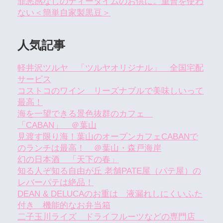
罪悪感なしのティータイムのお供に。重曹を使わ
ない＜簡単自家製黒豆＞
人気記事
軽井沢ツルヤ 「ツルヤオリジナル」 全国宅配
サービス
コストコのワイン リーズナブルで美味しいって
最高！
海を一望できる景色抜群のカフェ
「CABAN」 ＠葉山
見渡す限り海！葉山のオープンカフェCABANで
のランチは最高！ ＠葉山・森戸海岸
幻の日本酒 「天下の春」
知る人ぞ知る自由が丘 老舗PATE屋（パテ屋）の
レバーパテは絶品！
DEAN & DELUCAのお重は 液漏れしにくいふた
付き 機能的なお弁当箱
二子玉川ライズ ドライフルーツなどの専門店