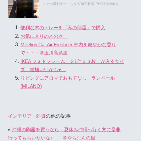
スマホ撮影テクニック＆加工教室-PHOTONANA-
便利な木のトレーを「私の部屋」で購入
お気に入りの木の器
Millefiori Car Air Freshner 車内を爽やかな香り
で・・・＠玉川髙島屋
IKEA フォトフレーム ２L伴ｘ３枚 が入るサイ
ズ 結構いいかも♥
リビングにアロマでおもてなし ランペール
(MILANO)
の他の記事
インテリア・雑貨
«
沖縄の陶器を買うなら…夏休み沖縄へ行く方に是非
行ってもらいたいな♪ ＠やちむんの里