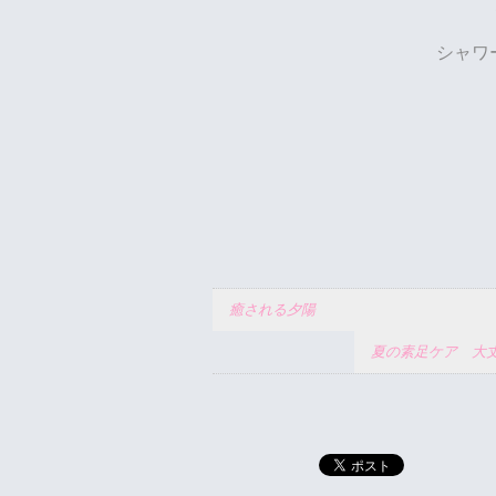
シャワ
癒される夕陽 ＠世田
夏の素足ケア 大丈夫