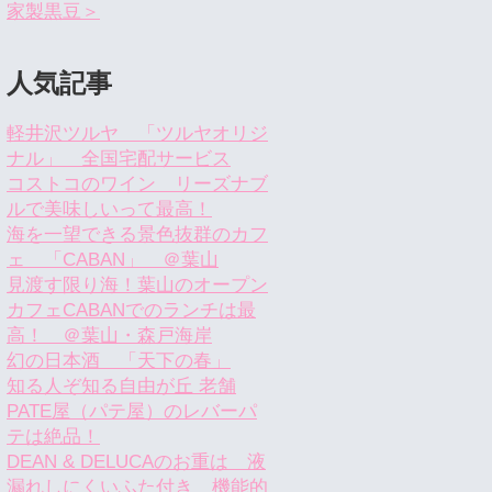
家製黒豆＞
人気記事
軽井沢ツルヤ 「ツルヤオリジ
ナル」 全国宅配サービス
コストコのワイン リーズナブ
ルで美味しいって最高！
海を一望できる景色抜群のカフ
ェ 「CABAN」 ＠葉山
見渡す限り海！葉山のオープン
カフェCABANでのランチは最
高！ ＠葉山・森戸海岸
幻の日本酒 「天下の春」
知る人ぞ知る自由が丘 老舗
PATE屋（パテ屋）のレバーパ
テは絶品！
DEAN & DELUCAのお重は 液
漏れしにくいふた付き 機能的