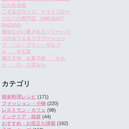
なお弁当箱
二子玉川ライズ ドライフルー
ツなどの専門店 FAR EAST
BAZAAR
都会なのに癒されるツリーハウ
スのカフェ＆フラワーショッ
プ 「レ・グラン・ザルブ
ル」 ＠広尾
都立大学 お菓子処 「ちも
と」 の 八雲もち
カテゴリ
簡単料理レシピ
(171)
ファッション・小物
(220)
レストラン・カフェ
(98)
インテリア・雑貨
(44)
おすすめ・お役立ち情報
(162)