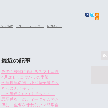
ョン・小物
レストラン・カフェ
お問合わせ
最近の記事
夜でも綺麗に撮れるスマホ写真
4月はモッコウバラの季節
会津柳津名物 小池菓子舗の＜
あわまんじゅう＞
この景色をいつまでも・・・
罪悪感なしのティータイムのお
供に。重曹を使わない＜簡単自