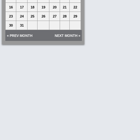
16
17
18
19
20
21
22
23
24
25
26
27
28
29
30
31
« PREV MONTH
NEXT MONTH »