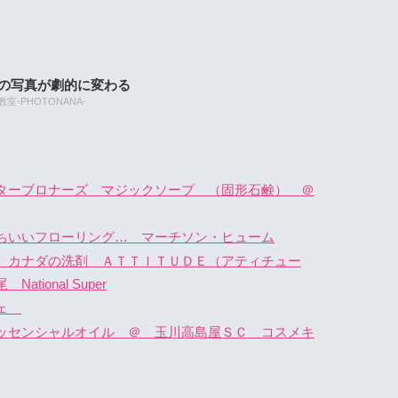
たの写真が劇的に変わる
-PHOTONANA-
ターブロナーズ マジックソープ （固形石鹸） ＠
ちいいフローリング… マーチソン・ヒューム
 カナダの洗剤 ＡＴＴＩＴＵＤＥ（アティチュー
ional Super
シェ
ッセンシャルオイル ＠ 玉川高島屋ＳＣ コスメキ