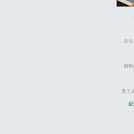
おも
材料
見て
紀