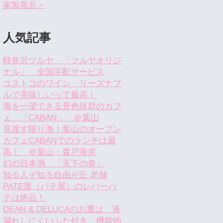
家製黒豆＞
人気記事
軽井沢ツルヤ 「ツルヤオリジ
ナル」 全国宅配サービス
コストコのワイン リーズナブ
ルで美味しいって最高！
海を一望できる景色抜群のカフ
ェ 「CABAN」 ＠葉山
見渡す限り海！葉山のオープン
カフェCABANでのランチは最
高！ ＠葉山・森戸海岸
幻の日本酒 「天下の春」
知る人ぞ知る自由が丘 老舗
PATE屋（パテ屋）のレバーパ
テは絶品！
DEAN & DELUCAのお重は 液
漏れしにくいふた付き 機能的