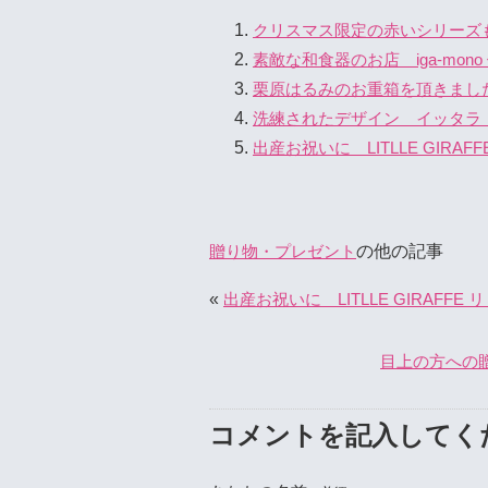
クリスマス限定の赤いシリーズもか
素敵な和食器のお店 iga-mon
栗原はるみのお重箱を頂きまし
洗練されたデザイン イッタラ（iit
出産お祝いに LITLLE GIR
の他の記事
贈り物・プレゼント
«
出産お祝いに LITLLE GIRAFF
目上の方への
コメントを記入してく