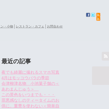
ョン・小物
レストラン・カフェ
お問合わせ
最近の記事
夜でも綺麗に撮れるスマホ写真
4月はモッコウバラの季節
会津柳津名物 小池菓子舗の＜
あわまんじゅう＞
この景色をいつまでも・・・
罪悪感なしのティータイムのお
供に。重曹を使わない＜簡単自