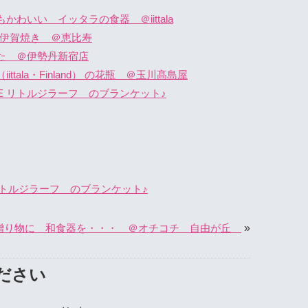
わいい イッタラの食器 ＠iittala
o 伊賀焼き ＠恵比寿
た ＠伊勢丹新宿店
tala・Finland） の花瓶 ＠玉川髙島屋
AFFE リトルジラーフ のブランケット♪
E リトルジラーフ のブランケット♪
»
贈り物に 和食器を・・・ ＠オチコチ 自由が丘
ださい