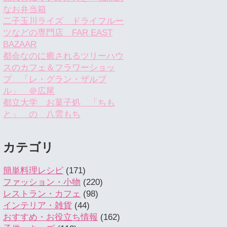
なお弁当箱
二子玉川ライズ ドライフルー
ツなどの専門店 FAR EAST
BAZAAR
都会なのに癒されるツリーハウ
スのカフェ＆フラワーショッ
プ 「レ・グラン・ザルブ
ル」 ＠広尾
都立大学 お菓子処 「ちも
と」 の 八雲もち
カテゴリ
簡単料理レシピ
(171)
ファッション・小物
(220)
レストラン・カフェ
(98)
インテリア・雑貨
(44)
おすすめ・お役立ち情報
(162)