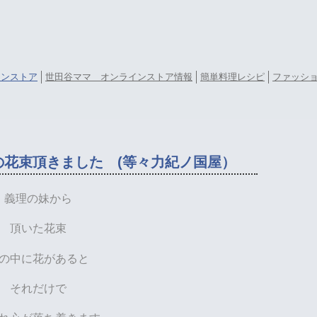
ラインストア
世田谷ママ オンラインストア情報
簡単料理レシピ
ファッシ
IYA の花束頂きました (等々力紀ノ国屋）
義理の妹から
頂いた花束
の中に花があると
それだけで