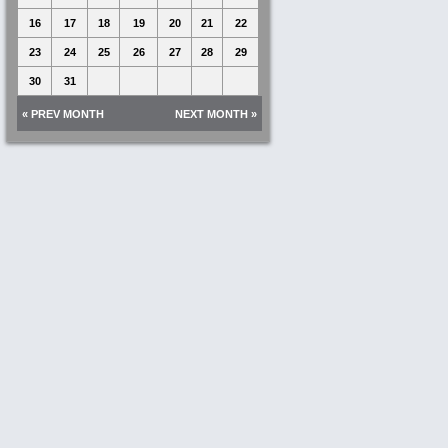
16
17
18
19
20
21
22
23
24
25
26
27
28
29
30
31
« PREV MONTH
NEXT MONTH »