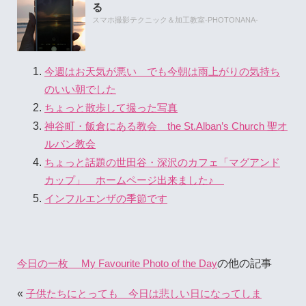
る
スマホ撮影テクニック＆加工教室-PHOTONANA-
今週はお天気が悪い でも今朝は雨上がりの気持ち
のいい朝でした
ちょっと散歩して撮った写真
神谷町・飯倉にある教会 the St.Alban’s Church 聖オ
ルバン教会
ちょっと話題の世田谷・深沢のカフェ「マグアンド
カップ」 ホームページ出来ました♪
インフルエンザの季節です
の他の記事
今日の一枚 My Favourite Photo of the Day
«
子供たちにとっても 今日は悲しい日になってしま