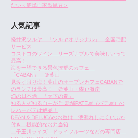
ない＜簡単自家製黒豆＞
人気記事
軽井沢ツルヤ 「ツルヤオリジナル」 全国宅配
サービス
コストコのワイン リーズナブルで美味しいって
最高！
海を一望できる景色抜群のカフェ
「CABAN」 ＠葉山
見渡す限り海！葉山のオープンカフェCABANで
のランチは最高！ ＠葉山・森戸海岸
幻の日本酒 「天下の春」
知る人ぞ知る自由が丘 老舗PATE屋（パテ屋）の
レバーパテは絶品！
DEAN & DELUCAのお重は 液漏れしにくいふた
付き 機能的なお弁当箱
二子玉川ライズ ドライフルーツなどの専門店