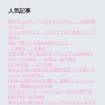
人気記事
軽井沢ツルヤ 「ツルヤオリジナル」 全国宅配
サービス
コストコのワイン リーズナブルで美味しいって
最高！
海を一望できる景色抜群のカフェ
「CABAN」 ＠葉山
見渡す限り海！葉山のオープンカフェCABANで
のランチは最高！ ＠葉山・森戸海岸
幻の日本酒 「天下の春」
知る人ぞ知る自由が丘 老舗PATE屋（パテ屋）の
レバーパテは絶品！
DEAN & DELUCAのお重は 液漏れしにくいふた
付き 機能的なお弁当箱
二子玉川ライズ ドライフルーツなどの専門店
FAR EAST BAZAAR
都会なのに癒されるツリーハウスのカフェ＆フラ