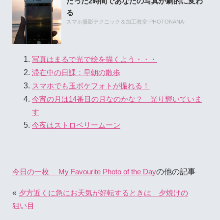
たった2時間であなたの写真が劇的に変わ
る
スマホ撮影テクニック＆加工教室-PHOTONANA-
写真はまるで光で絵を描くよう・・・
滞在中の日課：早朝の散歩
スマホでも玉ボケフォトが撮れる！
今宵の月は14番目の月なのかな？ 光り輝いていま
す
今夜はストロベリームーン
の他の記事
今日の一枚 My Favourite Photo of the Day
«
夕方近くに急にお天気が好転するときは 夕焼けの
狙い目