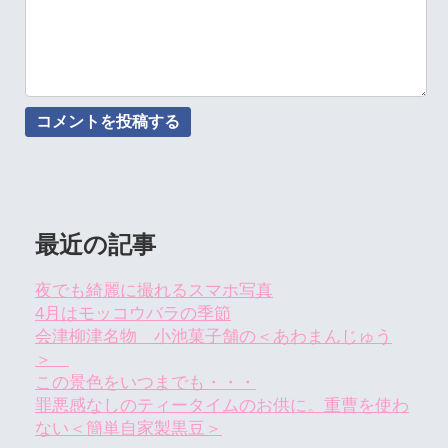
最近の記事
夜でも綺麗に撮れるスマホ写真
4月はモッコウバラの季節
会津柳津名物 小池菓子舗の＜あわまんじゅう
＞
この景色をいつまでも・・・
罪悪感なしのティータイムのお供に。重曹を使わ
ない＜簡単自家製黒豆＞