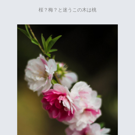
桜？梅？と迷うこの木は桃