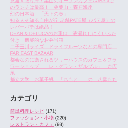
見渡す限り海！葉山のオープンカフェCABANで
のランチは最高！ ＠葉山・森戸海岸
幻の日本酒 「天下の春」
知る人ぞ知る自由が丘 老舗PATE屋（パテ屋）の
レバーパテは絶品！
DEAN & DELUCAのお重は 液漏れしにくいふた
付き 機能的なお弁当箱
二子玉川ライズ ドライフルーツなどの専門店
FAR EAST BAZAAR
都会なのに癒されるツリーハウスのカフェ＆フラ
ワーショップ 「レ・グラン・ザルブル」 ＠広
尾
都立大学 お菓子処 「ちもと」 の 八雲もち
カテゴリ
簡単料理レシピ
(171)
ファッション・小物
(220)
レストラン・カフェ
(98)