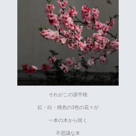
それがこの源平桃
紅・白・桃色の3色の花々が
一本の木から咲く
不思議な木