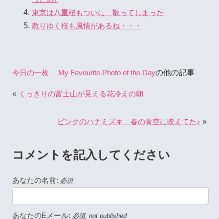
東京は八重桜もついに 散ってしまった
散りゆく桜も風情があるね・・・
の他の記事
今日の一枚 My Favourite Photo of the Day
«
くっきりの富士山が見える花冷えの朝
»
ピンクのハナミズキ 春の青空に映えてた♪
コメントを記入してください
あなたの名前:
必須
あなたのEメール:
必須, not published