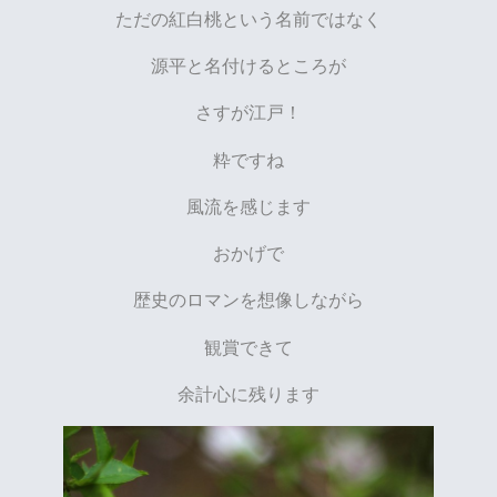
ただの紅白桃という名前ではなく
源平と名付けるところが
さすが江戸！
粋ですね
風流を感じます
おかげで
歴史のロマンを想像しながら
観賞できて
余計心に残ります