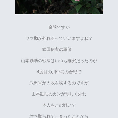
余談ですが
ヤマ勘が外れるっていいますよね？
武田信玄の軍師
山本勘助の戦法はいつも確実だったのが
4度目の川中島の合戦で
武田軍が大敗を喫するのですが
山本勘助のカンが珍しく外れ
本人もこの戦いで
討ち取られてしまったことから