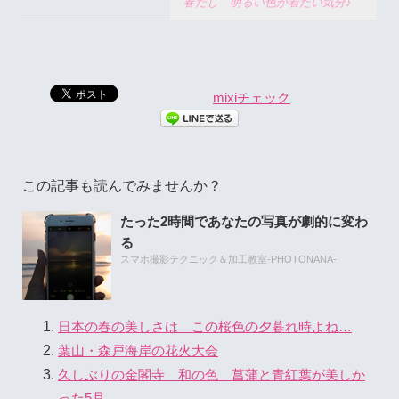
春だし 明るい色が着たい気分♪
mixiチェック
この記事も読んでみませんか？
たった2時間であなたの写真が劇的に変わ
る
スマホ撮影テクニック＆加工教室-PHOTONANA-
日本の春の美しさは この桜色の夕暮れ時よね…
葉山・森戸海岸の花火大会
久しぶりの金閣寺 和の色 菖蒲と青紅葉が美しか
った5月