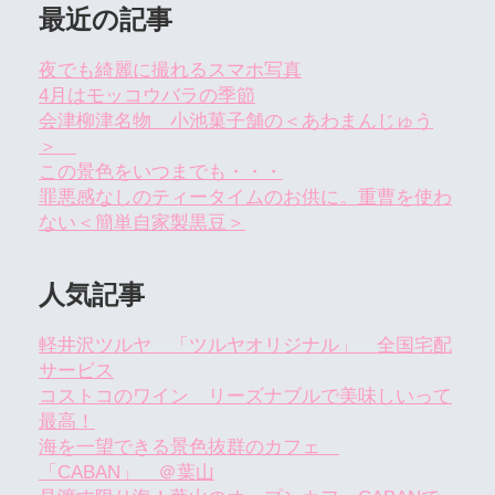
最近の記事
夜でも綺麗に撮れるスマホ写真
4月はモッコウバラの季節
会津柳津名物 小池菓子舗の＜あわまんじゅう
＞
この景色をいつまでも・・・
罪悪感なしのティータイムのお供に。重曹を使わ
ない＜簡単自家製黒豆＞
人気記事
軽井沢ツルヤ 「ツルヤオリジナル」 全国宅配
サービス
コストコのワイン リーズナブルで美味しいって
最高！
海を一望できる景色抜群のカフェ
「CABAN」 ＠葉山