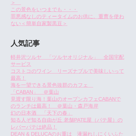
＞
この景色をいつまでも・・・
罪悪感なしのティータイムのお供に。重曹を使わ
ない＜簡単自家製黒豆＞
人気記事
軽井沢ツルヤ 「ツルヤオリジナル」 全国宅配
サービス
コストコのワイン リーズナブルで美味しいって
最高！
海を一望できる景色抜群のカフェ
「CABAN」 ＠葉山
見渡す限り海！葉山のオープンカフェCABANで
のランチは最高！ ＠葉山・森戸海岸
幻の日本酒 「天下の春」
知る人ぞ知る自由が丘 老舗PATE屋（パテ屋）の
レバーパテは絶品！
DEAN & DELUCAのお重は 液漏れしにくいふた