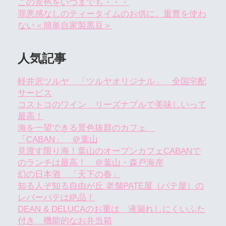
この景色をいつまでも・・・
罪悪感なしのティータイムのお供に。重曹を使わ
ない＜簡単自家製黒豆＞
人気記事
軽井沢ツルヤ 「ツルヤオリジナル」 全国宅配
サービス
コストコのワイン リーズナブルで美味しいって
最高！
海を一望できる景色抜群のカフェ
「CABAN」 ＠葉山
見渡す限り海！葉山のオープンカフェCABANで
のランチは最高！ ＠葉山・森戸海岸
幻の日本酒 「天下の春」
知る人ぞ知る自由が丘 老舗PATE屋（パテ屋）の
レバーパテは絶品！
DEAN & DELUCAのお重は 液漏れしにくいふた
付き 機能的なお弁当箱