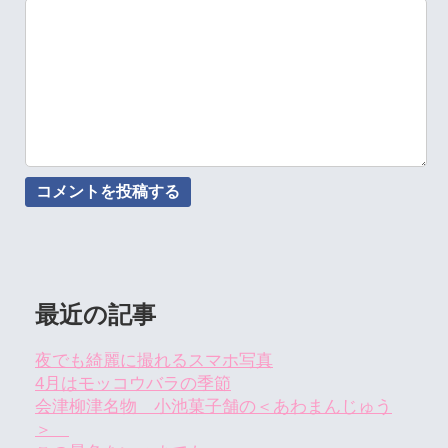
最近の記事
夜でも綺麗に撮れるスマホ写真
4月はモッコウバラの季節
会津柳津名物 小池菓子舗の＜あわまんじゅう
＞