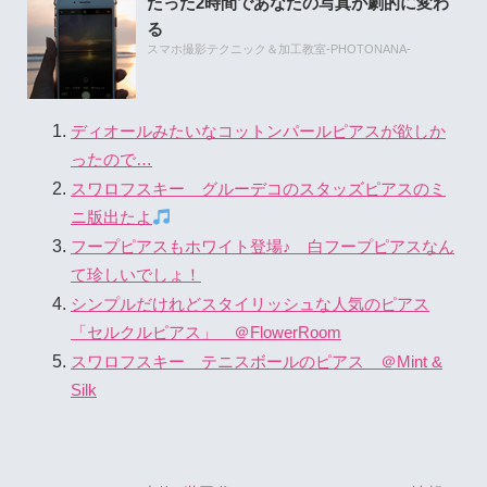
たった2時間であなたの写真が劇的に変わ
る
スマホ撮影テクニック＆加工教室-PHOTONANA-
ディオールみたいなコットンパールピアスが欲しか
ったので…
スワロフスキー グルーデコのスタッズピアスのミ
ニ版出たよ
フープピアスもホワイト登場♪ 白フープピアスなん
て珍しいでしょ！
シンプルだけれどスタイリッシュな人気のピアス
「セルクルピアス」 ＠FlowerRoom
スワロフスキー テニスボールのピアス ＠Mint &
Silk