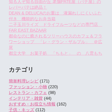
知る人ぞ知る自由が丘 老舗PATE屋（パテ屋）の
レバーパテは絶品！
DEAN & DELUCAのお重は 液漏れしにくいふた
付き 機能的なお弁当箱
二子玉川ライズ ドライフルーツなどの専門店
FAR EAST BAZAAR
都会なのに癒されるツリーハウスのカフェ＆フラ
ワーショップ 「レ・グラン・ザルブル」 ＠広
尾
都立大学 お菓子処 「ちもと」 の 八雲もち
カテゴリ
簡単料理レシピ
(171)
ファッション・小物
(220)
レストラン・カフェ
(98)
インテリア・雑貨
(44)
おすすめ・お役立ち情報
(162)
子供・キッズ
(112)