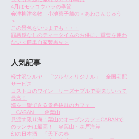
4月はモッコウバラの季節
会津柳津名物 小池菓子舗の＜あわまんじゅう
＞
この景色をいつまでも・・・
罪悪感なしのティータイムのお供に。重曹を使わ
ない＜簡単自家製黒豆＞
人気記事
軽井沢ツルヤ 「ツルヤオリジナル」 全国宅配
サービス
コストコのワイン リーズナブルで美味しいって
最高！
海を一望できる景色抜群のカフェ
「CABAN」 ＠葉山
見渡す限り海！葉山のオープンカフェCABANで
のランチは最高！ ＠葉山・森戸海岸
幻の日本酒 「天下の春」