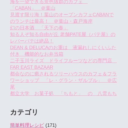
海を一望できる景色抜群のカフェ
「CABAN」 ＠葉山
見渡す限り海！葉山のオープンカフェCABANで
のランチは最高！ ＠葉山・森戸海岸
幻の日本酒 「天下の春」
知る人ぞ知る自由が丘 老舗PATE屋（パテ屋）の
レバーパテは絶品！
DEAN & DELUCAのお重は 液漏れしにくいふた
付き 機能的なお弁当箱
二子玉川ライズ ドライフルーツなどの専門店
FAR EAST BAZAAR
都会なのに癒されるツリーハウスのカフェ＆フラ
ワーショップ 「レ・グラン・ザルブル」 ＠広
尾
都立大学 お菓子処 「ちもと」 の 八雲もち
カテゴリ
簡単料理レシピ
(171)