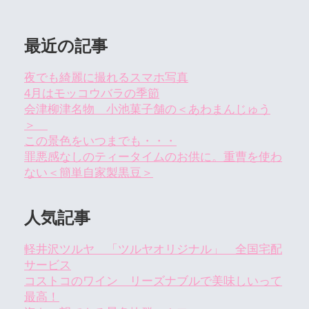
最近の記事
夜でも綺麗に撮れるスマホ写真
4月はモッコウバラの季節
会津柳津名物 小池菓子舗の＜あわまんじゅう
＞
この景色をいつまでも・・・
罪悪感なしのティータイムのお供に。重曹を使わ
ない＜簡単自家製黒豆＞
人気記事
軽井沢ツルヤ 「ツルヤオリジナル」 全国宅配
サービス
コストコのワイン リーズナブルで美味しいって
最高！