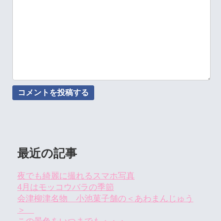
最近の記事
夜でも綺麗に撮れるスマホ写真
4月はモッコウバラの季節
会津柳津名物 小池菓子舗の＜あわまんじゅう
＞