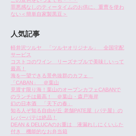
この景色をいつまでも・・・
罪悪感なしのティータイムのお供に。重曹を使わ
ない＜簡単自家製黒豆＞
人気記事
軽井沢ツルヤ 「ツルヤオリジナル」 全国宅配
サービス
コストコのワイン リーズナブルで美味しいって
最高！
海を一望できる景色抜群のカフェ
「CABAN」 ＠葉山
見渡す限り海！葉山のオープンカフェCABANで
のランチは最高！ ＠葉山・森戸海岸
幻の日本酒 「天下の春」
知る人ぞ知る自由が丘 老舗PATE屋（パテ屋）の
レバーパテは絶品！
DEAN & DELUCAのお重は 液漏れしにくいふた
付き 機能的なお弁当箱